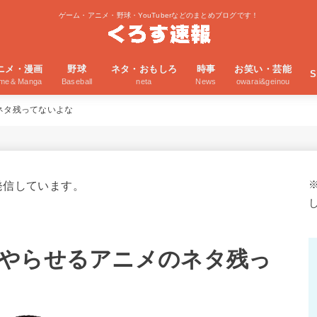
ゲーム・アニメ・野球・YouTuberなどのまとめブログです！
ニメ・漫画
野球
ネタ・おもしろ
時事
お笑い・芸能
S
ime＆Manga
Baseball
neta
News
owarai&geinou
ネタ残ってないよな
発信しています。
やらせるアニメのネタ残っ