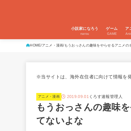
小説家になろう
ゲーム
ア
narou
GAME
An
HOME
アニメ・漫画
もうおっさんの趣味をやらせるアニメの
※当サイトは、海外在住者に向けて情報を
2019.09.01
くろす速報管理人
アニメ・漫画
もうおっさんの趣味を
てないよな