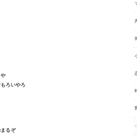
うや
おもろいやろ
始まるぞ