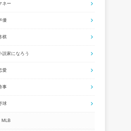
マネー
声優
将棋
小説家になろう
恋愛
時事
野球
MLB