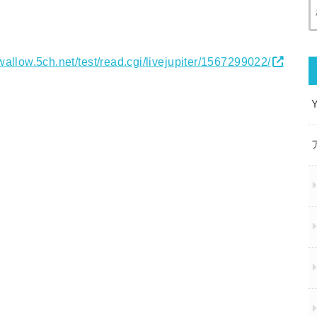
swallow.5ch.net/test/read.cgi/livejupiter/1567299022/