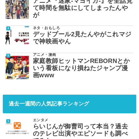
アニメ『迷家-マヨイガ-』を全話見
て時間を無駄にしてしまったんや
が
ネタ・おもしろ
デッドプール2見たんやがこれマジ
で神映画やん
アニメ・漫画
家庭教師ヒットマンREBORNとか
いう看板になり損ねたジャンプ漫
画www
過去一週間の人気記事ランキング
エンタメ
らいじんが御曹司って本当？過去
のテレビ出演やエピソードも調べ