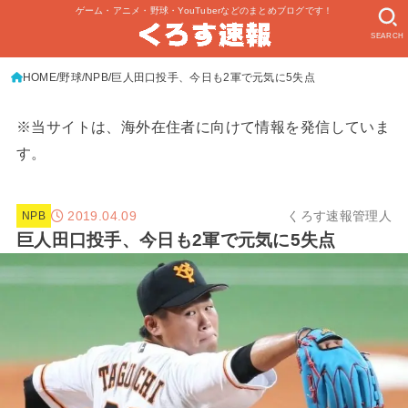
ゲーム・アニメ・野球・YouTuberなどのまとめブログです！
SEARCH
HOME
野球
NPB
巨人田口投手、今日も2軍で元気に5失点
※当サイトは、海外在住者に向けて情報を発信していま
す。
2019.04.09
くろす速報管理人
NPB
巨人田口投手、今日も2軍で元気に5失点