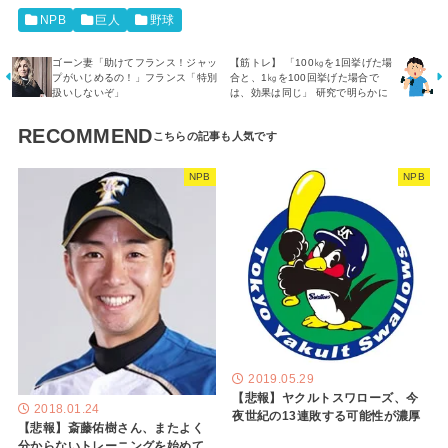
NPB
巨人
野球
ゴーン妻「助けてフランス！ジャッ
【筋トレ】 「100㎏を1回挙げた場
プがいじめるの！」フランス「特別
合と、1㎏を100回挙げた場合で
扱いしないぞ」
は、効果は同じ」 研究で明らかに
RECOMMEND
NPB
NPB
2019.05.29
【悲報】ヤクルトスワローズ、今
2018.01.24
夜世紀の13連敗する可能性が濃厚
【悲報】斎藤佑樹さん、またよく
分からないトレーニングを始めて