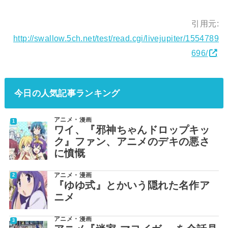
引用元:
http://swallow.5ch.net/test/read.cgi/livejupiter/1554789
696/
今日の人気記事ランキング
アニメ・漫画
ワイ、『邪神ちゃんドロップキッ
ク』ファン、アニメのデキの悪さ
に憤慨
アニメ・漫画
『ゆゆ式』とかいう隠れた名作ア
ニメ
アニメ・漫画