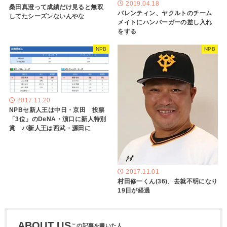
2019.04.18
桑田真澄って成績だけ見ると無双
バレンティン、ヤクルトのチーム
してたシーズンないんやな
メイトにハンバーガーの差し入れ
をする
NPB
NPB
2017.11.20
NPBセ新人王は中日・京田 投票
「3位」のDeNA・濵口に新人特別
賞 パ新人王は西武・源田に
2017.11.01
村田修一くん(36)、去就不明になり
19日が経過
ABOUT US