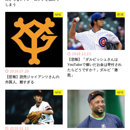
しまう
NPB
野球
2019.11.21
【悲報】「ダルビッシュさんは
YouTubeで稼いだお金は寄付され
たらどうですか？」ダルビ「激
2019.07.28
怒」
【悲報】読売ジャイアンツさんの
外国人、酷すぎる
NPB
NPB
2020.01.13