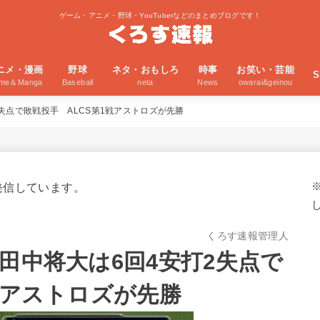
ゲーム・アニメ・野球・YouTuberなどのまとめブログです！
ニメ・漫画
野球
ネタ・おもしろ
時事
お笑い・芸能
S
ime＆Manga
Baseball
neta
News
owarai&geinou
失点で敗戦投手 ALCS第1戦アストロズが先勝
発信しています。
くろす速報管理人
田中将大は6回4安打2失点で
戦アストロズが先勝