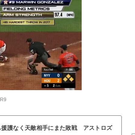
ER9
投も援護なく天敵相手にまた敗戦 アストロズ