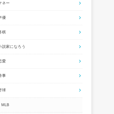
マネー
声優
将棋
小説家になろう
恋愛
時事
野球
MLB