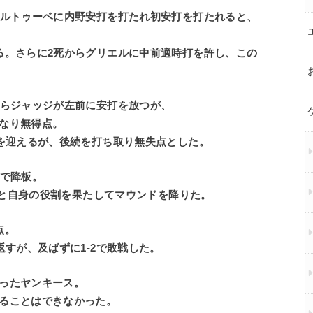
アルトゥーベに内野安打を打たれ初安打を打たれると、
る。さらに2死からグリエルに中前適時打を許し、この
からジャッジが左前に安打を放つが、
なり無得点。
チを迎えるが、後続を打ち取り無失点とした。
回で降板。
失点と自身の役割を果たしてマウンドを降りた。
点。
返すが、及ばずに1-2で敗戦した。
ったヤンキース。
ることはできなかった。