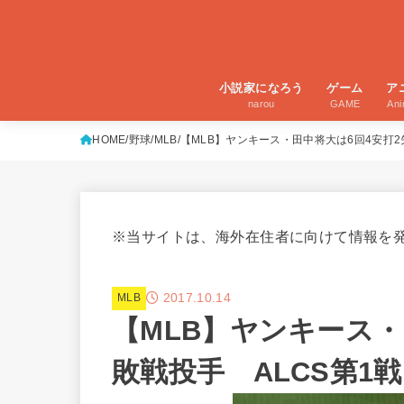
小説家になろう
ゲーム
ア
narou
GAME
An
HOME
野球
MLB
【MLB】ヤンキース・田中将大は6回4安打2
※当サイトは、海外在住者に向けて情報を
2017.10.14
MLB
【MLB】ヤンキース・
敗戦投手 ALCS第1