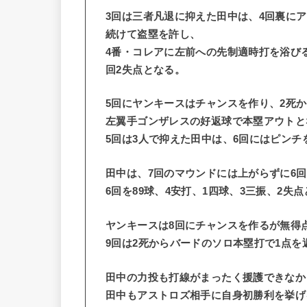
3回は三者凡退に抑えた田中は、4回裏に
続けて盗塁を許し、
4番・コレアに左前への先制適時打を浴び
回2失点となる。
5回にヤンキースはチャンスを作り、2死
左翼手ゴンザレスの好返球で本塁アウトと
5回は3人で抑えた田中は、6回にはピン
田中は、7回のマウンドには上がらずに6
6回を89球、4安打、1四球、3三振、2
ヤンキースは8回にチャンスを作るが無得
9回は2死からバードのソロ本塁打で1点を
田中の力投も打線がまったく援護できなか
田中もアストロズ相手に自身初勝利を挙げ