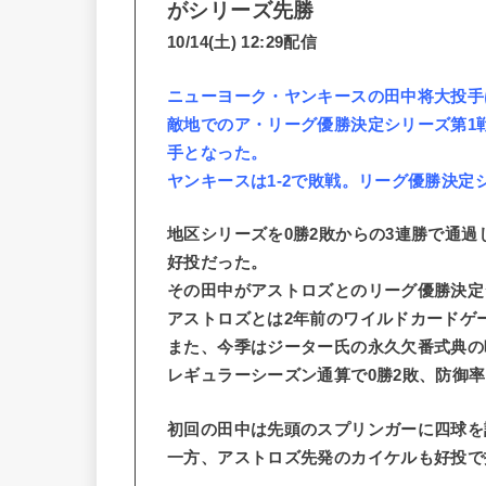
がシリーズ先勝
10/14(土) 12:29配信
ニューヨーク・ヤンキースの田中将大投手は
敵地でのア・リーグ優勝決定シリーズ第1戦
手となった。
ヤンキースは1-2で敗戦。リーグ優勝決定
地区シリーズを0勝2敗からの3連勝で通
好投だった。
その田中がアストロズとのリーグ優勝決定
アストロズとは2年前のワイルドカードゲ
また、今季はジーター氏の永久欠番式典の
レギュラーシーズン通算で0勝2敗、防御率1
初回の田中は先頭のスプリンガーに四球を
一方、アストロズ先発のカイケルも好投で