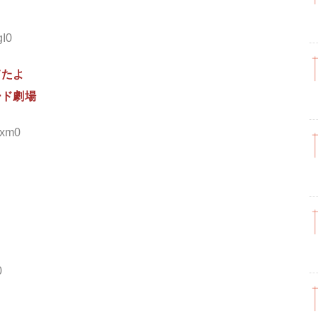
gI0
てたよ
ード劇場
yxm0
0