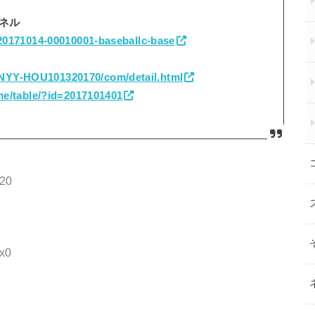
ンネル
a=20171014-00010001-baseballc-base
NYY-HOU101320170/com/detail.html
ame/table/?id=2017101401
D20
x0