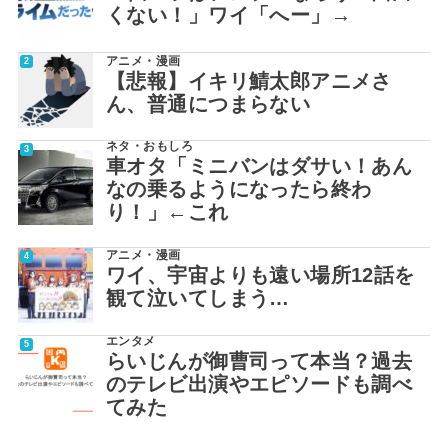
くない！」ワイ「へー」→
アニメ・漫画
【悲報】イキリ鯖太郎アニメさ
ん、普通につまらない
ネタ・おもしろ
車オタ「ミニバンはダサい！あん
なの乗るようになったら終わ
り！」←これ
アニメ・漫画
ワイ、宇宙よりも遠い場所12話を
観て泣いてしまう…
エンタメ
らいじんが御曹司って本当？過去
のテレビ出演やエピソードも調べ
てみた