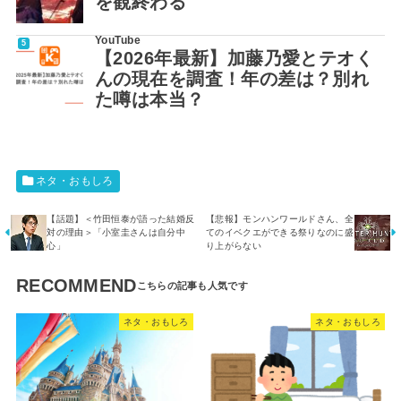
を観終わる
YouTube
【2026年最新】加藤乃愛とテオく
んの現在を調査！年の差は？別れ
た噂は本当？
ネタ・おもしろ
【話題】＜竹田恒泰が語った結婚反
【悲報】モンハンワールドさん、全
対の理由＞「小室圭さんは自分中
てのイベクエができる祭りなのに盛
心」
り上がらない
RECOMMEND
ネタ・おもしろ
ネタ・おもしろ