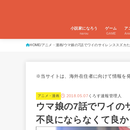
小説家になろう
ゲーム
ア
narou
GAME
An
HOME
アニメ・漫画
ウマ娘の7話でワイのサイレンススズカ
※当サイトは、海外在住者に向けて情報を
2018.05.07
くろす速報管理人
アニメ・漫画
ウマ娘の7話でワイの
不良にならなくて良か