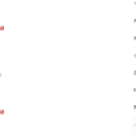
y0
0
y0