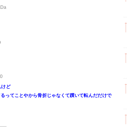
aDa
a
I0
んけど
てるってことやから骨折じゃなくて躓いて転んだだけで