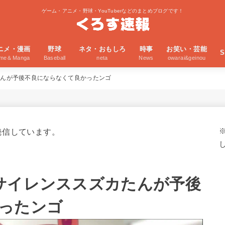
ゲーム・アニメ・野球・YouTuberなどのまとめブログです！
ニメ・漫画
野球
ネタ・おもしろ
時事
お笑い・芸能
S
ime＆Manga
Baseball
neta
News
owarai&geinou
たんが予後不良にならなくて良かったンゴ
発信しています。
サイレンススズカたんが予後
ったンゴ