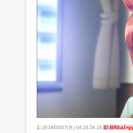
1:
2018/05/07(月) 04:16:34.18
ID:BRba1+g