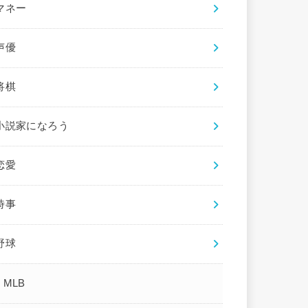
マネー
声優
将棋
小説家になろう
恋愛
時事
野球
MLB