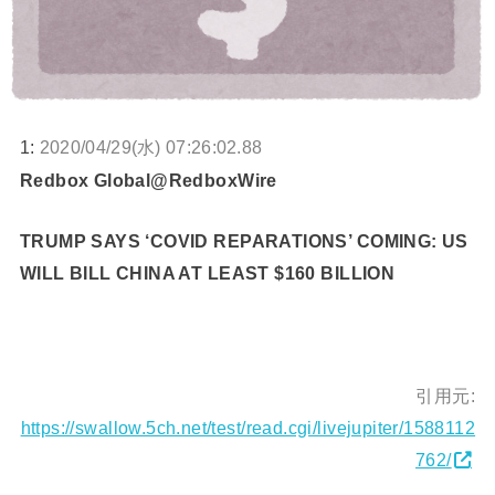
1:
2020/04/29(水) 07:26:02.88
Redbox Global@RedboxWire
TRUMP SAYS ‘COVID REPARATIONS’ COMING: US
WILL BILL CHINA AT LEAST $160 BILLION
引用元:
https://swallow.5ch.net/test/read.cgi/livejupiter/1588112
762/