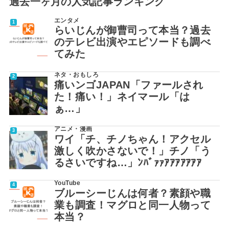
過去一ヶ月の人気記事ランキング
エンタメ
らいじんが御曹司って本当？過去
のテレビ出演やエピソードも調べ
てみた
ネタ・おもしろ
痛いンゴJAPAN「ファールされ
た！痛い！」ネイマール「は
ぁ…」
アニメ・漫画
ワイ「チ、チノちゃん！アクセル
激しく吹かさないで！」チノ「う
るさいですね…」ﾝﾊﾞｧｧｱｱｱｱｱｱｱ
YouTube
ブルーシーじんは何者？素顔や職
業も調査！マグロと同一人物って
本当？