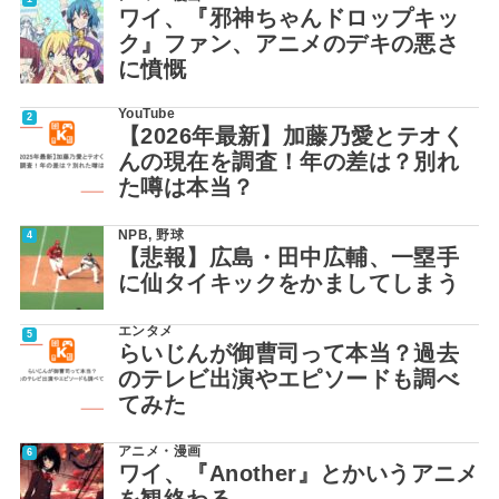
ワイ、『邪神ちゃんドロップキッ
ク』ファン、アニメのデキの悪さ
に憤慨
YouTube
【2026年最新】加藤乃愛とテオく
んの現在を調査！年の差は？別れ
た噂は本当？
NPB
,
野球
【悲報】広島・田中広輔、一塁手
に仙タイキックをかましてしまう
エンタメ
らいじんが御曹司って本当？過去
のテレビ出演やエピソードも調べ
てみた
アニメ・漫画
ワイ、『Another』とかいうアニメ