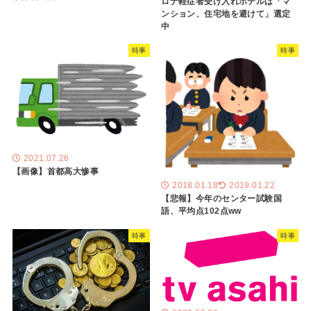
ロナ軽症者受け入れホテルは「マ
ンション、住宅地を避けて」選定
中
時事
時事
2021.07.26
【画像】首都高大惨事
2018.01.18
2019.01.22
【悲報】今年のセンター試験国
語、平均点102点ww
時事
時事