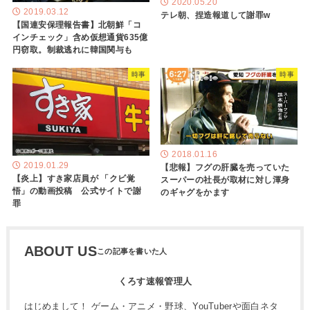
2020.05.20
2019.03.12
テレ朝、捏造報道して謝罪w
【国連安保理報告書】北朝鮮「コ
インチェック」含め仮想通貨635億
円窃取。制裁逃れに韓国関与も
時事
時事
2018.01.16
2019.01.29
【悲報】フグの肝臓を売っていた
【炎上】すき家店員が 「クビ覚
スーパーの社長が取材に対し渾身
悟」の動画投稿 公式サイトで謝
のギャグをかます
罪
ABOUT US
くろす速報管理人
はじめまして！ ゲーム・アニメ・野球、YouTuberや面白ネタ