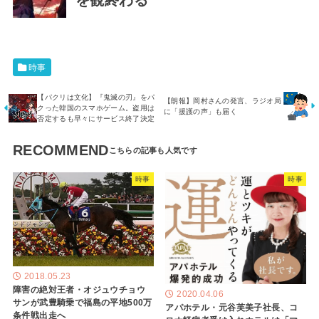
を観終わる
時事
【パクリは文化】『鬼滅の刃』をパ
【朗報】岡村さんの発言、ラジオ局
クった韓国のスマホゲーム。盗用は
に「援護の声」も届く
否定するも早々にサービス終了決定
RECOMMEND
時事
時事
2018.05.23
障害の絶対王者・オジュウチョウ
2020.04.06
サンが武豊騎乗で福島の平地500万
アパホテル・元谷芙美子社長、コ
条件戦出走へ