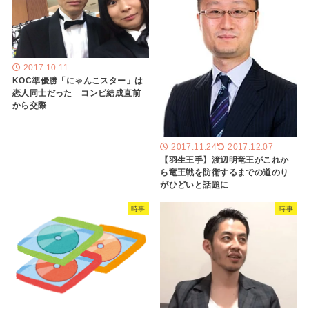
2017.10.11
KOC準優勝「にゃんこスター」は
恋人同士だった コンビ結成直前
から交際
2017.11.24
2017.12.07
【羽生王手】渡辺明竜王がこれか
ら竜王戦を防衛するまでの道のり
がひどいと話題に
時事
時事