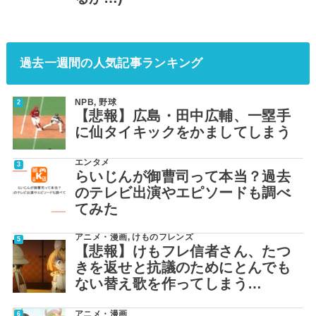
過去一週間の人気記事ランキング
NPB
,
野球
【悲報】広島・田中広輔、一塁手
に仙タイキックをかましてしまう
エンタメ
らいじんが御曹司って本当？過去
のテレビ出演やエピソードも調べ
てみた
アニメ・漫画
,
けものフレンズ
【悲報】けもフレ信者さん、たつ
きを返せと抗議のためにとんでも
ない替え歌を作ってしまう…
アニメ・漫画