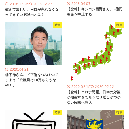
2018.06.07
2018.12.26
2018.12.27
【悲報】キンコン西野さん、3億円
教えてほしい、円盤が売れなくな
募金を中止する
ってきている理由とは？
時事
時事
2020.04.21
橋下徹さん、ド正論をつぶやいて
しまう「公務員は10万もらうな
や！」
2020.02.15
2020.02.22
【悲報】コロナ問題。日本の対策
が頭悪すぎてもう取り返しがつか
ない段階へ突入
時事
時事