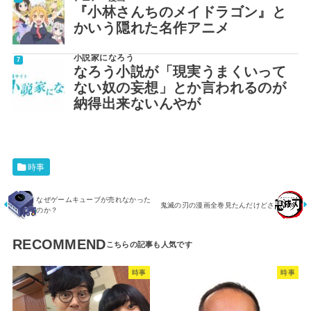
『小林さんちのメイドラゴン』と
かいう隠れた名作アニメ
小説家になろう
なろう小説が「現実うまくいって
ない奴の妄想」とか言われるのが
納得出来ないんやが
時事
なぜゲームキューブが売れなかった
鬼滅の刃の漫画全巻見たんだけどさ
のか？
RECOMMEND
時事
時事