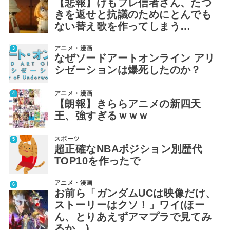
【悲報】けもフレ信者さん、たつ
きを返せと抗議のためにとんでも
ない替え歌を作ってしまう…
アニメ・漫画
なぜソードアートオンライン アリ
シゼーションは爆死したのか？
アニメ・漫画
【朗報】きららアニメの新四天
王、強すぎるｗｗｗ
スポーツ
超正確なNBAポジション別歴代
TOP10を作ったで
アニメ・漫画
お前ら「ガンダムUCは映像だけ、
ストーリーはクソ！」ワイ(ほー
ん、とりあえずアマプラで見てみ
るか…)