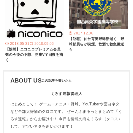
2017.12.06
【訃報】仙台育英野球部逝く 野
2018.05.31
2018.09.06
球部員らが喫煙、飲酒で救急搬送
【朗報】ニコニコプレミアム会員
も
数の今後の予想、見事V字回復を描
く
ABOUT US
くろす速報管理人
はじめまして！ ゲーム・アニメ・野球、YouTuberや面白ネタ
など全部大好物のクロスです。 ぜーんぶまるっとまとめて「く
ろす速報」からお届け中！ 今日も情報の海をくろす（クロス）
して、アツいネタを追いかけます！