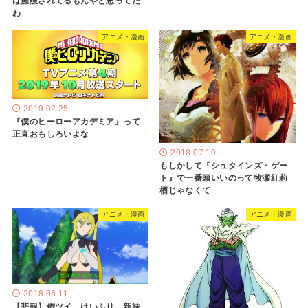
は擁護されてるもんやと思ってた
わ
アニメ・漫画
アニメ・漫画
2019.02.25
『僕のヒーローアカデミア』って
正直おもしろいよな
2018.07.10
もしかして『シュタインズ・ゲー
ト』で一番頭いいのって牧瀬紅莉
栖じゃなくて
アニメ・漫画
アニメ・漫画
2018.06.11
【悲報】俺ツイ、はいふり、新妹