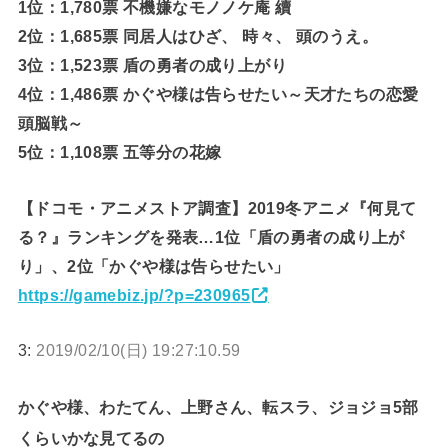
1位：1,780票 不機嫌なモノノケ庵 續
2位：1,685票 同居人はひざ、 時々、 頭のうえ。
3位：1,523票 盾の勇者の成り上がり
4位：1,486票 かぐや様は告らせたい～天才たちの恋愛
頭脳戦～
5位：1,108票 五等分の花嫁
【ドコモ・アニメストア調査】2019冬アニメ『何見て
る？』ランキングを発表…1位「盾の勇者の成り上が
り」、2位「かぐや様は告らせたい」
https://gamebiz.jp/?p=230965
3:
2019/02/10(日) 19:27:10.59
かぐや様、わたてん、上野さん、転スラ、ジョジョ5部
くらいかな見てるの