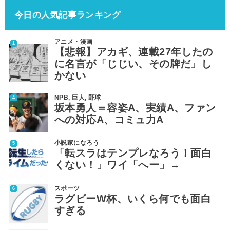
今日の人気記事ランキング
アニメ・漫画
【悲報】アカギ、連載27年したの
に名言が「じじい、その牌だ」し
かない
NPB
,
巨人
,
野球
坂本勇人＝容姿A、実績A、ファン
への対応A、コミュ力A
小説家になろう
「転スラはテンプレなろう！面白
くない！」ワイ「へー」→
スポーツ
ラグビーW杯、いくら何でも面白
すぎる