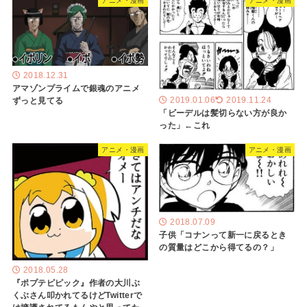
アニメ・漫画
アニメ・漫画
2018.12.31
アマゾンプライムで銀魂のアニメ
ずっと見てる
2019.01.06
2019.11.24
「ビーデルは髪切らない方が良か
った」←これ
アニメ・漫画
アニメ・漫画
2018.07.09
子供「コナンって新一に戻るとき
の質量はどこから得てるの？」
2018.05.28
『ポプテピピック』作者の大川ぶ
くぶさん叩かれてるけどTwitterで