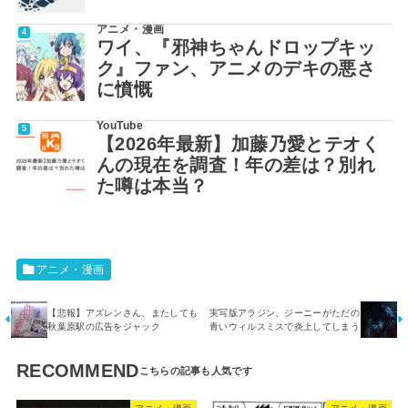
アニメ・漫画
ワイ、『邪神ちゃんドロップキッ
ク』ファン、アニメのデキの悪さ
に憤慨
YouTube
【2026年最新】加藤乃愛とテオく
んの現在を調査！年の差は？別れ
た噂は本当？
アニメ・漫画
【悲報】アズレンさん、またしても
実写版アラジン、ジーニーがただの
秋葉原駅の広告をジャック
青いウィルスミスで炎上してしまう
RECOMMEND