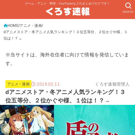
ゲーム・アニメ・野球・YouTuberなどのまとめブログです！
SEARCH
HOME
アニメ・漫画
dアニメストア・冬アニメ人気ランキング！３位五等分、２位かぐや様、１
位は！？→
※当サイトは、海外在住者に向けて情報を発信していま
す。
2019.02.11
くろす速報管理人
アニメ・漫画
dアニメストア・冬アニメ人気ランキング！３
位五等分、２位かぐや様、１位は！？→