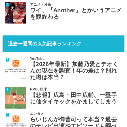
アニメ・漫画
ワイ、『Another』とかいうアニメ
を観終わる
過去一週間の人気記事ランキング
YouTube
【2026年最新】加藤乃愛とテオく
んの現在を調査！年の差は？別れ
た噂は本当？
NPB
,
野球
【悲報】広島・田中広輔、一塁手
に仙タイキックをかましてしまう
エンタメ
らいじんが御曹司って本当？過去
のテレビ出演やエピソードも調べ