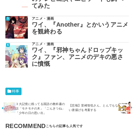
てみた
アニメ・漫画
ワイ、『Another』とかいうアニメ
を観終わる
アニメ・漫画
ワイ、『邪神ちゃんドロップキッ
ク』ファン、アニメのデキの悪さ
に憤慨
時事
３大記憶に残ってる国語の教科書の
【悲報】里崎智也さん、とんでもな
話「モチモチの木」「ごんきつね」
い唐揚げを考案する
「少年の日の思い出」
RECOMMEND