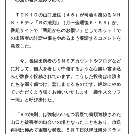
「心無い書き込みやめて」
ＴＯＫＩＯの山口達也（４６）が司会を務めるＮＨ
Ｋ・Ｅテレ「Ｒの法則」（月〜金曜後６・５５）が、
番組サイトで「番組からのお願い」としてネット上で
の出演者の誹謗中傷をやめるよう要請するコメントを
発表した。
「今、番組出演者のＳＮＳアカウントやブログなど
に対して、個人を著しく中傷するような心無い書き込
みが数多く投稿されています。こうした投稿は出演者
たちを深く傷つけ、悲しませるものです。絶対にやめ
ていただくよう強くお願いいたします 製作スタッフ
一同」と呼び掛けた。
「Ｒの法則」は強制わいせつ容疑で書類送検された
山口と被害者の出会いの場となったこともあり、放送
再開は極めて困難な状況。５月７日以降は海外ドラマ