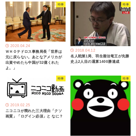
時事
時事
2020.04.24
2018.04.12
ＷＨＯテドロス事務局長「世界は
名人戦第1局、羽生善治竜王が先勝
元に戻らない。あとなアメリカが
史上2人目の通算1400勝達成
出資やめたら中国が32億くれた
よ。」
時事
時事
2019.02.25
ニコニコが廃れた三大理由「クソ
画質」「ログイン必須」と なに？