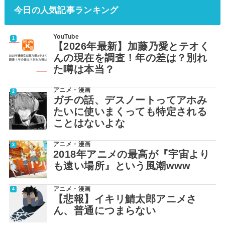
今日の人気記事ランキング
YouTube
【2026年最新】加藤乃愛とテオく
んの現在を調査！年の差は？別れ
た噂は本当？
アニメ・漫画
ガチの話、デスノートってアホみ
たいに使いまくっても特定される
ことはないよな
アニメ・漫画
2018年アニメの最高が『宇宙より
も遠い場所』という風潮www
アニメ・漫画
【悲報】イキリ鯖太郎アニメさ
ん、普通につまらない