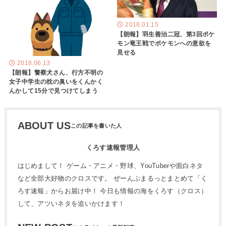
2018.01.15
【朗報】羽生善治二冠、第3回ポケ
モン竜王戦でポケモンへの意欲を
見せる
2018.06.13
【朗報】警察犬さん、行方不明の
女子中学生の枕の臭いをくんかく
んかして15分で見つけてしまう
ABOUT US
くろす速報管理人
はじめまして！ ゲーム・アニメ・野球、YouTuberや面白ネタ
など全部大好物のクロスです。 ぜーんぶまるっとまとめて「く
ろす速報」からお届け中！ 今日も情報の海をくろす（クロス）
して、アツいネタを追いかけます！