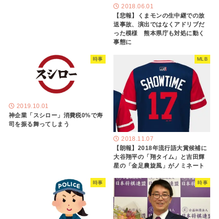
2018.06.01
【悲報】くまモンの生中継での放
送事故、演出ではなくアドリブだ
った模様 熊本県庁も対処に動く
事態に
時事
MLB
2019.10.01
神企業「スシロー」消費税0%で寿
司を振る舞ってしまう
2018.11.07
【朗報】2018年流行語大賞候補に
大谷翔平の「翔タイム」と吉田輝
星の「金足農旋風」がノミネート
時事
時事