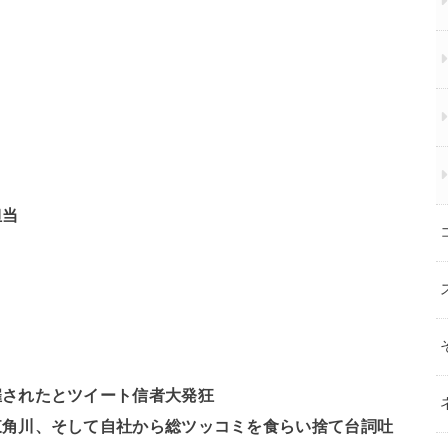
担当
雇されたとツイート信者大発狂
東角川、そして自社から総ツッコミを食らい捨て台詞吐