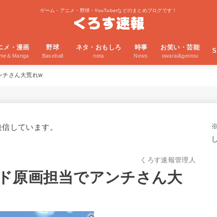
ゲーム・アニメ・野球・YouTuberなどのまとめブログです！
ニメ・漫画
野球
ネタ・おもしろ
時事
お笑い・芸能
S
ime＆Manga
Baseball
neta
News
owarai&geinou
ンチさん大荒れw
発信しています。
くろす速報管理人
ド原画担当でアンチさん大