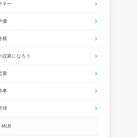
マネー
声優
将棋
小説家になろう
恋愛
時事
野球
MLB