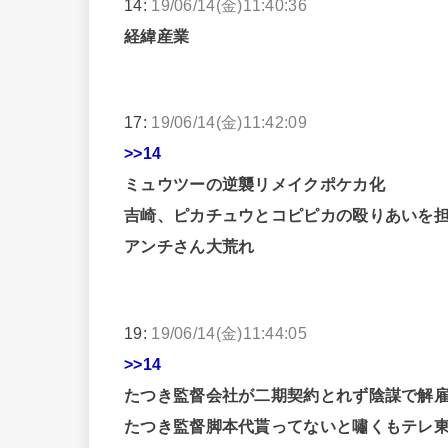
14:
19/06/14(金)11:40:36
経緯産業
17:
19/06/14(金)11:42:09
>>14
ミュウツーの逆襲リメイクポケカ化
吉崎、ピカチュウとコピピカの殴りあいを
アンチさん大荒れ
19:
19/06/14(金)11:44:05
>>14
たつき監督会社が二期契約とれず陰謀で解
たつき監督脚本代貰ってないと嘯くもテレ