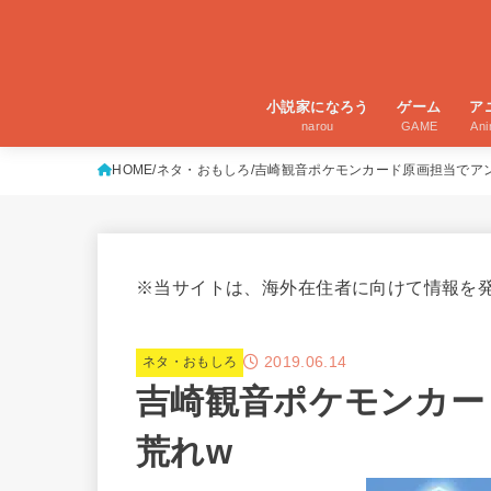
小説家になろう
ゲーム
ア
narou
GAME
An
HOME
ネタ・おもしろ
吉崎観音ポケモンカード原画担当でア
※当サイトは、海外在住者に向けて情報を
2019.06.14
ネタ・おもしろ
吉崎観音ポケモンカー
荒れw