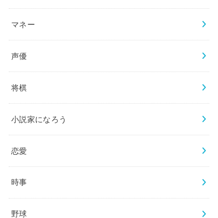
マネー
声優
将棋
小説家になろう
恋愛
時事
野球