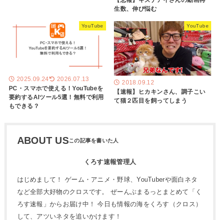
生数、伸び悩む
YouTube
YouTube
2025.09.24
2026.07.13
2018.09.12
PC・スマホで使える！YouTubeを
【速報】ヒカキンさん、調子こい
要約するAIツール5選！無料で利用
て猫２匹目を飼ってしまう
もできる？
ABOUT US
くろす速報管理人
はじめまして！ ゲーム・アニメ・野球、YouTuberや面白ネタ
など全部大好物のクロスです。 ぜーんぶまるっとまとめて「く
ろす速報」からお届け中！ 今日も情報の海をくろす（クロス）
して、アツいネタを追いかけます！