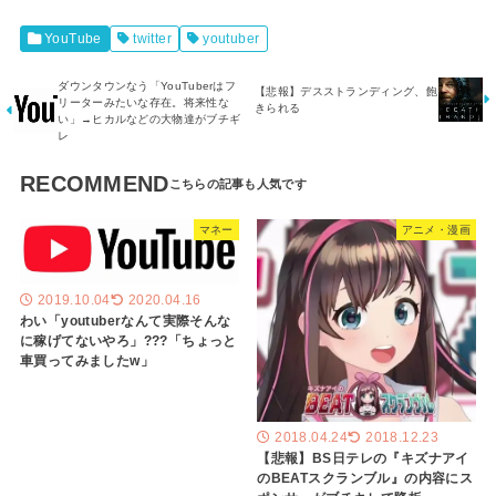
YouTube
twitter
youtuber
ダウンタウンなう「YouTuberはフ
【悲報】デスストランディング、飽
リーターみたいな存在。将来性な
きられる
い」→ヒカルなどの大物達がブチギ
レ
RECOMMEND
マネー
アニメ・漫画
2019.10.04
2020.04.16
わい「youtuberなんて実際そんな
に稼げてないやろ」???「ちょっと
車買ってみましたw」
2018.04.24
2018.12.23
【悲報】BS日テレの『キズナアイ
のBEATスクランブル』の内容にス