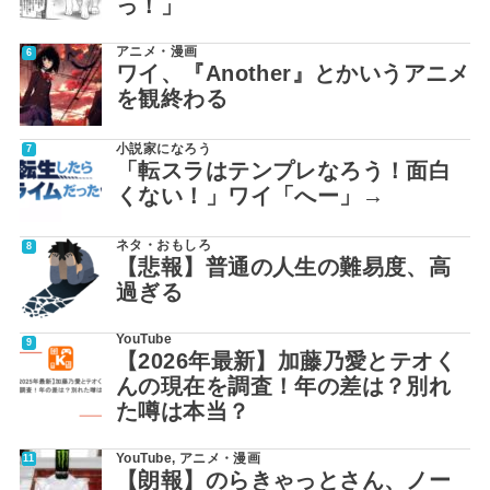
っ！」
アニメ・漫画
ワイ、『Another』とかいうアニメ
を観終わる
小説家になろう
「転スラはテンプレなろう！面白
くない！」ワイ「へー」→
ネタ・おもしろ
【悲報】普通の人生の難易度、高
過ぎる
YouTube
【2026年最新】加藤乃愛とテオく
んの現在を調査！年の差は？別れ
た噂は本当？
YouTube
,
アニメ・漫画
【朗報】のらきゃっとさん、ノー