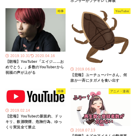
ポンサーがブチキレて降板
時事
YouTube
2019.10.31
2020.04.16
【朗報】YouTuber「エイジ……お
めでとう。」多数のYouTuberから
2019.06.06
祝福の声が上がる
【悲報】ユーチューバーさん、何
故か一斉にタガメを食い出す
時事
アニメ・漫画
2019.02.14
【悲報】YouTubeの新規約、ドッ
キリ、飲酒喫煙、危険行為、ゆっ
くり実況全て禁止
2018.07.13
【悲報】キズナアイさんの動画再