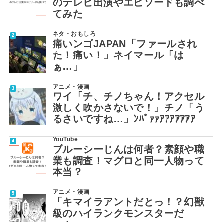
のテレビ出演やエピソードも調べ
てみた
ネタ・おもしろ
痛いンゴJAPAN「ファールされ
た！痛い！」ネイマール「は
ぁ…」
アニメ・漫画
ワイ「チ、チノちゃん！アクセル
激しく吹かさないで！」チノ「う
るさいですね…」ﾝﾊﾞｧｧｱｱｱｱｱｱｱ
YouTube
ブルーシーじんは何者？素顔や職
業も調査！マグロと同一人物って
本当？
アニメ・漫画
「キマイラアントだとっ！？幻獣
級のハイランクモンスターだ