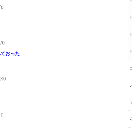
Vp
jV0
れておった
cX0
NF