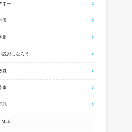
マネー
声優
将棋
小説家になろう
恋愛
時事
野球
MLB