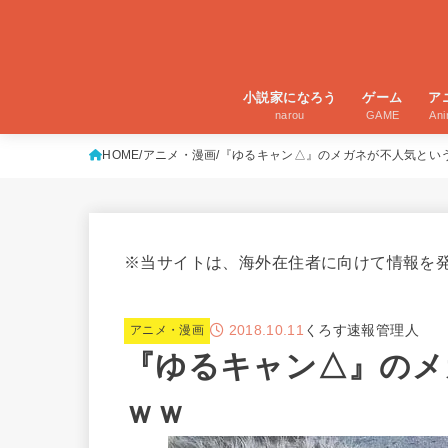
小説家になろう
ゲーム
ア
narou
GAME
An
HOME
アニメ・漫画
『ゆるキャン△』のメガネが不人気とい
※当サイトは、海外在住者に向けて情報を
2018.10.11
くろす速報管理人
アニメ・漫画
『ゆるキャン△』のメ
ｗｗ