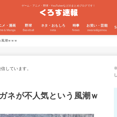
ゲーム・アニメ・野球・YouTuberなどのまとめブログです！
ニメ・漫画
野球
ネタ・おもしろ
時事
お笑い・芸能
S
ime＆Manga
Baseball
neta
News
owarai&geinou
う風潮ｗｗｗ
発信しています。
ガネが不人気という風潮ｗ