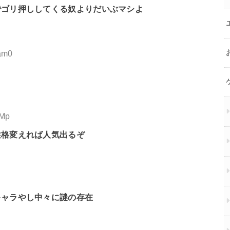
でゴリ押ししてくる奴よりだいぶマシよ
am0
ZMp
性格変えれば人気出るぞ
キャラやし中々に謎の存在