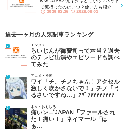
BIG LOVEの元ネタはどこから？ネット
で流行ったのはいつ？使い方も紹介
2026.03.26
2026.06.01
過去一ヶ月の人気記事ランキング
エンタメ
らいじんが御曹司って本当？過去
のテレビ出演やエピソードも調べ
てみた
アニメ・漫画
ワイ「チ、チノちゃん！アクセル
激しく吹かさないで！」チノ「う
るさいですね…」ﾝﾊﾞｧｧｱｱｱｱｱｱｱ
ネタ・おもしろ
痛いンゴJAPAN「ファールされ
た！痛い！」ネイマール「は
ぁ…」