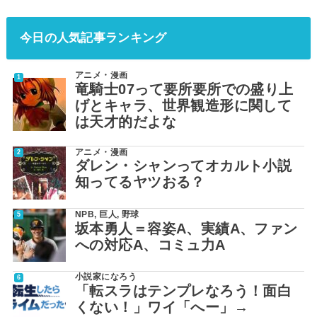
今日の人気記事ランキング
アニメ・漫画
竜騎士07って要所要所での盛り上
げとキャラ、世界観造形に関して
は天才的だよな
アニメ・漫画
ダレン・シャンってオカルト小説
知ってるヤツおる？
NPB
,
巨人
,
野球
坂本勇人＝容姿A、実績A、ファン
への対応A、コミュ力A
小説家になろう
「転スラはテンプレなろう！面白
くない！」ワイ「へー」→