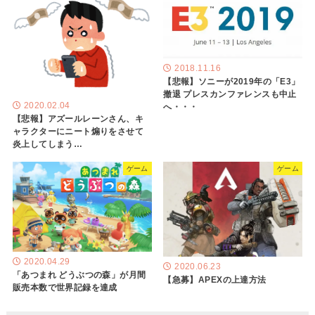
2018.11.16
【悲報】ソニーが2019年の「E3」
撤退 プレスカンファレンスも中止
2020.02.04
へ・・・
【悲報】アズールレーンさん、キ
ャラクターにニート煽りをさせて
炎上してしまう…
ゲーム
ゲーム
2020.04.29
2020.06.23
「あつまれ どうぶつの森」が月間
【急募】APEXの上達方法
販売本数で世界記録を達成