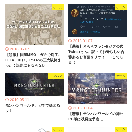
ゲーム
ゲーム
2018.01.07
【悲報】きららファンタジア公式
2018.05.07
Twitterさん、誤ってお寺らしい含
【悲報】国産MMO、ガチで終了。
蓄あるお言葉をリツイートしてし
FF14、DQX、PSO2の三大以降ま
まう
ったく話題にもならない
モンハン
ゲーム
2019.05.11
モンハンワールド、ガチで始まる
2018.01.04
ッ！
【悲報】モンハンワールドの海外
PC版は秋発売予定に
ゲーム
ゲーム