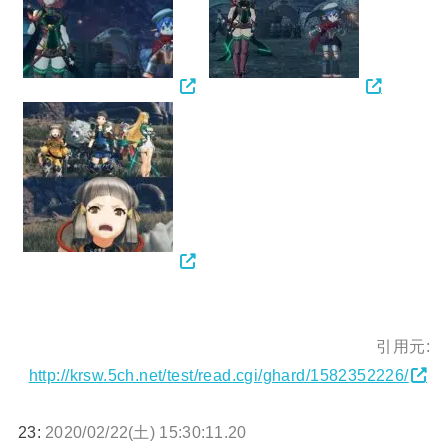
引用元:
http://krsw.5ch.net/test/read.cgi/ghard/1582352226/
23:
2020/02/22(土) 15:30:11.20