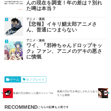
んの現在を調査！年の差は？別れ
た噂は本当？
アニメ・漫画
【悲報】イキリ鯖太郎アニメさ
ん、普通につまらない
アニメ・漫画
ワイ、『邪神ちゃんドロップキッ
ク』ファン、アニメのデキの悪さ
に憤慨
ゲーム
ゼノブレイド
鬼滅の刃が引き伸ばしされたらあり
鬼滅の刃が終わった後のジャンプw
そうな展開
RECOMMEND