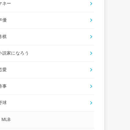
マネー
声優
将棋
小説家になろう
恋愛
時事
野球
MLB