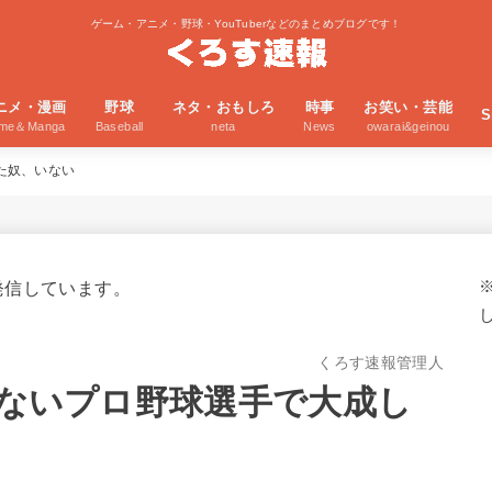
ゲーム・アニメ・野球・YouTuberなどのまとめブログです！
ニメ・漫画
野球
ネタ・おもしろ
時事
お笑い・芸能
S
ime＆Manga
Baseball
neta
News
owarai&geinou
た奴、いない
発信しています。
くろす速報管理人
mないプロ野球選手で大成し