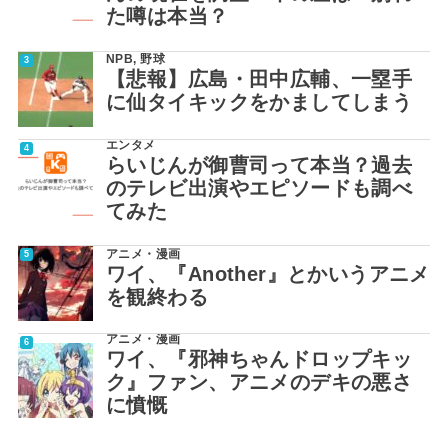
た噂は本当？
NPB
,
野球
【悲報】広島・田中広輔、一塁手
に仙タイキックをかましてしまう
エンタメ
らいじんが御曹司って本当？過去
のテレビ出演やエピソードも調べ
てみた
アニメ・漫画
ワイ、『Another』とかいうアニメ
を観終わる
アニメ・漫画
ワイ、『邪神ちゃんドロップキッ
ク』ファン、アニメのデキの悪さ
に憤慨