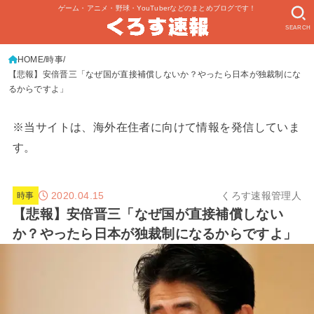
ゲーム・アニメ・野球・YouTuberなどのまとめブログです！
SEARCH
HOME
時事
【悲報】安倍晋三「なぜ国が直接補償しないか？やったら日本が独裁制にな
るからですよ」
※当サイトは、海外在住者に向けて情報を発信していま
す。
2020.04.15
くろす速報管理人
時事
【悲報】安倍晋三「なぜ国が直接補償しない
か？やったら日本が独裁制になるからですよ」