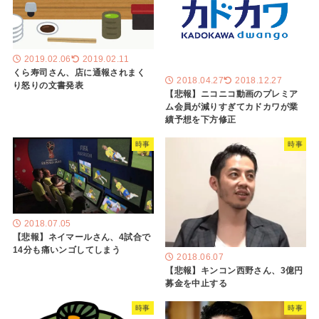
2019.02.06
2019.02.11
くら寿司さん、店に通報されまく
2018.04.27
2018.12.27
り怒りの文書発表
【悲報】ニコニコ動画のプレミア
ム会員が減りすぎてカドカワが業
績予想を下方修正
時事
時事
2018.07.05
【悲報】ネイマールさん、4試合で
14分も痛いンゴしてしまう
2018.06.07
【悲報】キンコン西野さん、3億円
募金を中止する
時事
時事