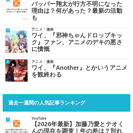
バッパー翔太が行方不明になった
理由は？何があった？最新の活動
も
アニメ・漫画
ワイ、『邪神ちゃんドロップキッ
ク』ファン、アニメのデキの悪さ
に憤慨
アニメ・漫画
ワイ、『Another』とかいうアニメ
を観終わる
過去一週間の人気記事ランキング
YouTube
【2026年最新】加藤乃愛とテオく
んの現在を調査！年の差は？別れ