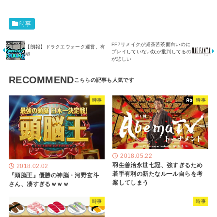
時事
FF7リメイクが滅茶苦茶面白いのに
【朗報】ドラクエウォーク運営、有
プレイしていない奴が批判してるの
能
が悲しい
RECOMMEND
時事
時事
2018.05.22
羽生善治永世七冠、強すぎるため
2018.02.02
若手有利の新たなルール自らを考
『頭脳王』優勝の神脳・河野玄斗
案してしまう
さん、凄すぎるｗｗｗ
時事
時事