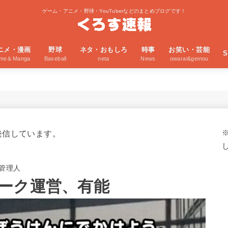
ゲーム・アニメ・野球・YouTuberなどのまとめブログです！
ニメ・漫画
野球
ネタ・おもしろ
時事
お笑い・芸能
S
ime＆Manga
Baseball
neta
News
owarai&geinou
発信しています。
管理人
ーク運営、有能