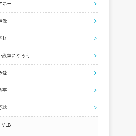
マネー
声優
将棋
小説家になろう
恋愛
時事
野球
MLB