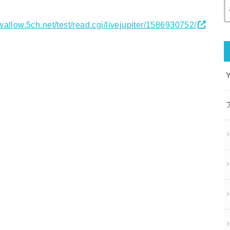
swallow.5ch.net/test/read.cgi/livejupiter/1586930752/