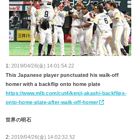
1:
2019/04/26(金) 14:01:54.22
This Japanese player punctuated his walk-off
homer with a backflip onto home plate
https://www.mlb.com/cut4/kenji-akashi-backflips-
onto-home-plate-after-walk-off-homer
世界の明石
2:
2019/04/26(金) 14:02:32.52