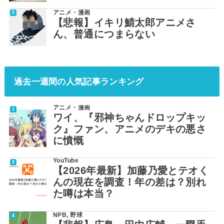
アニメ・漫画
【悲報】イキリ鯖太郎アニメさ
ん、普通につまらない
過去一週間の人気記事ランキング
アニメ・漫画
ワイ、『邪神ちゃんドロップキッ
ク』ファン、アニメのデキの悪さ
に憤慨
YouTube
【2026年最新】加藤乃愛とテオく
んの現在を調査！年の差は？別れ
た噂は本当？
NPB
,
野球