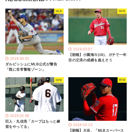
MLB
NPB
2019.03.07
【朗報】小園海斗(18)、ガチで一年
2019.04.01
目の立浪の成績を超えそう
ダルビッシュにMLB公式が警告
「既に非常警報ゾーン」
NPB
野球
2019.02.06
巨人・丸佳浩「カープはもっと練
2018.05.15
習をやってる」
【朗報】大谷、「MLBスーパース