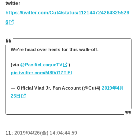
twitter
https://twitter.com/Cut4/status/112144724264325529
6
We’re head over heels for this walk-off.
(via
@PacificLeagueTV
)
pic.twitter.com/M8fVGZTlFl
— Official Vlad Jr. Fan Account (@Cut4)
2019年4月
25日
11:
2019/04/26(金) 14:04:44.59