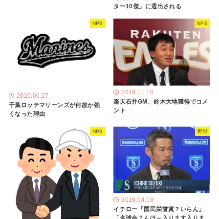
ター10傑」に選出される
NPB
NPB
2019.11.18
2020.06.27
楽天石井GM、鈴木大地獲得でコメ
千葉ロッテマリーンズが何故か強
ント
くなった理由
NPB
野球
2019.04.18
イチロー「国民栄誉賞？いらん」
「名球会？んほ～入ります入りま