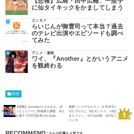
【悲報】広島・田中広輔、一塁手
に仙タイキックをかましてしまう
エンタメ
らいじんが御曹司って本当？過去
のテレビ出演やエピソードも調べ
てみた
アニメ・漫画
ワイ、『Another』とかいうアニメ
を観終わる
野球
【朗報】youtuberヒカルさん、ぼ
最新ソシャゲセルラン（4月26日）
ったくりバーに単独潜入調査、水と
1位プロスピ、8位モンスト、16位
お菓子で9万円請求されるww
きらファン、101位白猫、182位ミ
リシタ
RECOMMEND