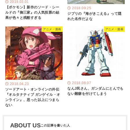
2019.03.01
【ポケモン】新作のソード・シー
2018.09.25
ルドの『御三家』の人気投票の結
ジブリの『海がきこえる』って隠
果が色々と残酷すぎる
れた名作だよな
アニメ・漫画
アニメ・漫画
2018.08.07
2018.04.23
なんJ民さん、ガンダムにとんでも
ソードアート・オンラインの外伝
ない難癖を付けてしまう
『オルタナティブ ガンゲイル・オ
ンライン』、思った以上につまら
ない
ABOUT US