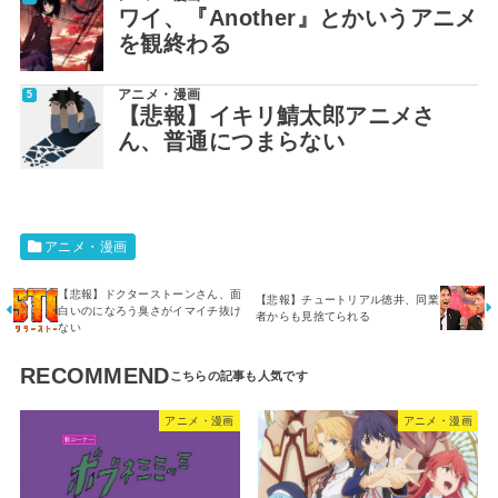
ワイ、『Another』とかいうアニメ
を観終わる
アニメ・漫画
【悲報】イキリ鯖太郎アニメさ
ん、普通につまらない
アニメ・漫画
【悲報】ドクターストーンさん、面
【悲報】チュートリアル徳井、同業
白いのになろう臭さがイマイチ抜け
者からも見捨てられる
ない
RECOMMEND
アニメ・漫画
アニメ・漫画