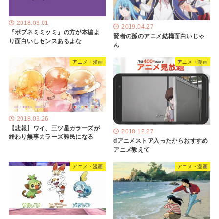
2018.03.01
2019.04.27
『ボブネミミッミ』の方が本編よ
賢者の孫のアニメ結構面白いじゃ
り面白いしセンスあるよな
ん
アニメ・漫画
アニメ・漫画
2018.03.26
【悲報】ワイ、三ツ星カラーズが
2018.12.27
終わり無事カラーズ難民になる
dアニメストア入ったからおすすめ
アニメ教えて
アニメ・漫画
アニメ・漫画