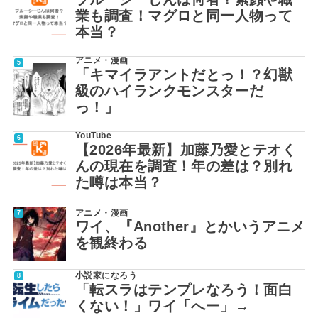
業も調査！マグロと同一人物って
本当？
アニメ・漫画
「キマイラアントだとっ！？幻獣
級のハイランクモンスターだ
っ！」
YouTube
【2026年最新】加藤乃愛とテオく
んの現在を調査！年の差は？別れ
た噂は本当？
アニメ・漫画
ワイ、『Another』とかいうアニメ
を観終わる
小説家になろう
「転スラはテンプレなろう！面白
くない！」ワイ「へー」→