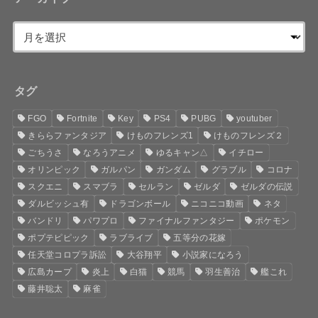
タグ
FGO
Fortnite
Key
PS4
PUBG
youtuber
きららファンタジア
けものフレンズ1
けものフレンズ２
ごちうさ
なろうアニメ
ゆるキャン△
イチロー
オリンピック
ガルパン
ガンダム
グラブル
コロナ
スクエニ
スマブラ
セルラン
ゼルダ
ゼルダの伝説
ダルビッシュ有
ドラゴンボール
ニコニコ動画
ネタ
バンドリ
パワプロ
ファイナルファンタジー
ポケモン
ポプテピピック
ラブライブ
五等分の花嫁
任天堂コロプラ訴訟
大谷翔平
小説家になろう
広島カープ
炎上
白猫
競馬
羽生善治
艦これ
藤井聡太
麻雀