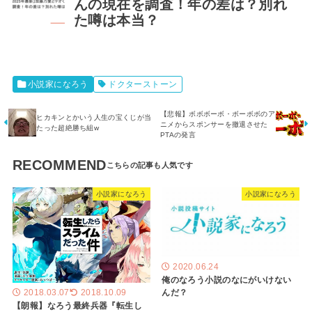
んの現在を調査！年の差は？別れ
た噂は本当？
小説家になろう
ドクターストーン
【悲報】ボボボーボ・ボーボボのア
ヒカキンとかいう人生の宝くじが当
ニメからスポンサーを撤退させた
たった超絶勝ち組w
PTAの発言
RECOMMEND
小説家になろう
小説家になろう
2020.06.24
俺のなろう小説のなにがいけない
んだ？
2018.03.07
2018.10.09
【朗報】なろう最終兵器『転生し