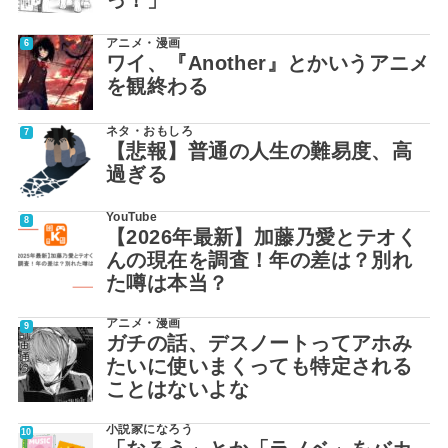
っ！」
アニメ・漫画
ワイ、『Another』とかいうアニメ
を観終わる
ネタ・おもしろ
【悲報】普通の人生の難易度、高
過ぎる
YouTube
【2026年最新】加藤乃愛とテオく
んの現在を調査！年の差は？別れ
た噂は本当？
アニメ・漫画
ガチの話、デスノートってアホみ
たいに使いまくっても特定される
ことはないよな
小説家になろう