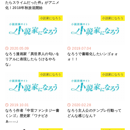
たらスライムだった件』がアニメ
化！2018年秋放送開始
小説家になろう
小説家になろう
2020.05.09
2019.07.04
なろう漫画家「異世界人の匂いを
なろうで書籍化したいンゴォォ
リアルに表現したらうけるやろ
ォ！！
な」
小説家になろう
小説家になろう
2019.10.01
2020.02.28
なろう作者「中世ファンタジー書
なろう主人公のテンプレ行動って
くンゴ」歴史家「ワナビさ
どんな感じなん？
ぁ……」