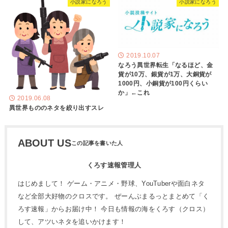
小説家になろう
小説家になろう
2019.10.07
なろう異世界転生「なるほど、金
貨が10万、銀貨が1万、大銅貨が
1000円、小銅貨が100円くらい
か」←これ
2019.06.08
異世界もののネタを絞り出すスレ
ABOUT US
くろす速報管理人
はじめまして！ ゲーム・アニメ・野球、YouTuberや面白ネタ
など全部大好物のクロスです。 ぜーんぶまるっとまとめて「く
ろす速報」からお届け中！ 今日も情報の海をくろす（クロス）
して、アツいネタを追いかけます！