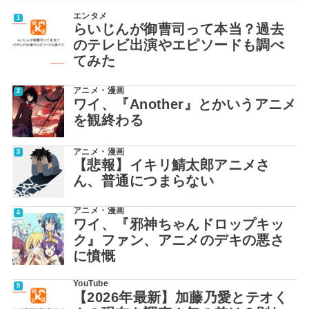
エンタメ
らいじんが御曹司って本当？過去
のテレビ出演やエピソードも調べ
てみた
アニメ・漫画
ワイ、『Another』とかいうアニメ
を観終わる
アニメ・漫画
【悲報】イキリ鯖太郎アニメさ
ん、普通につまらない
アニメ・漫画
ワイ、『邪神ちゃんドロップキッ
ク』ファン、アニメのデキの悪さ
に憤慨
YouTube
【2026年最新】加藤乃愛とテオく