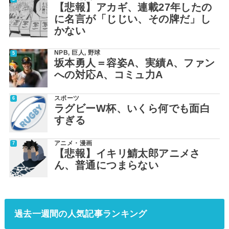
【悲報】アカギ、連載27年したの
に名言が「じじい、その牌だ」し
かない
NPB
,
巨人
,
野球
坂本勇人＝容姿A、実績A、ファン
への対応A、コミュ力A
スポーツ
ラグビーW杯、いくら何でも面白
すぎる
アニメ・漫画
【悲報】イキリ鯖太郎アニメさ
ん、普通につまらない
過去一週間の人気記事ランキング