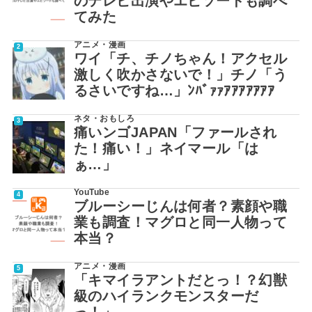
のテレビ出演やエピソードも調べ
てみた
アニメ・漫画
ワイ「チ、チノちゃん！アクセル
激しく吹かさないで！」チノ「う
るさいですね…」ﾝﾊﾞｧｧｱｱｱｱｱｱｱ
ネタ・おもしろ
痛いンゴJAPAN「ファールされ
た！痛い！」ネイマール「は
ぁ…」
YouTube
ブルーシーじんは何者？素顔や職
業も調査！マグロと同一人物って
本当？
アニメ・漫画
「キマイラアントだとっ！？幻獣
級のハイランクモンスターだ