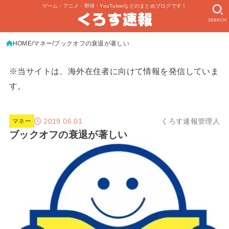
ゲーム・アニメ・野球・YouTuberなどのまとめブログです！
SEARCH
HOME
マネー
ブックオフの衰退が著しい
※当サイトは、海外在住者に向けて情報を発信していま
す。
2019.06.01
くろす速報管理人
マネー
ブックオフの衰退が著しい