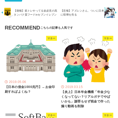
【朗報】筋トレやってる奴必見の高
【悲報】アズレンさん、ついに日本
タンパク質フードinセブンイレブン
に喧嘩を売る
RECOMMEND
マネー
マネー
2019.05.06
【日本の借金1000兆円】←お金印
2019.03.15
刷すればよくね？
【炎上】日本年金機構「年金少な
くなってない？リアルガチでやば
いかも」謝罪もせず税金で作った
煽り動画を削除
マネー
マネー