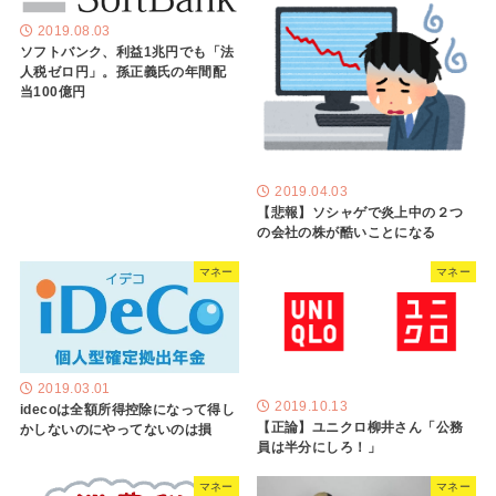
2019.08.03
ソフトバンク、利益1兆円でも「法
人税ゼロ円」。孫正義氏の年間配
当100億円
2019.04.03
【悲報】ソシャゲで炎上中の２つ
の会社の株が酷いことになる
マネー
マネー
2019.03.01
2019.10.13
idecoは全額所得控除になって得し
【正論】ユニクロ柳井さん「公務
かしないのにやってないのは損
員は半分にしろ！」
マネー
マネー