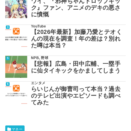
ワイ、『邪神ちゃんドロップキッ
ク』ファン、アニメのデキの悪さ
に憤慨
YouTube
【2026年最新】加藤乃愛とテオく
んの現在を調査！年の差は？別れ
た噂は本当？
NPB
,
野球
【悲報】広島・田中広輔、一塁手
に仙タイキックをかましてしまう
エンタメ
らいじんが御曹司って本当？過去
のテレビ出演やエピソードも調べ
てみた
マネー