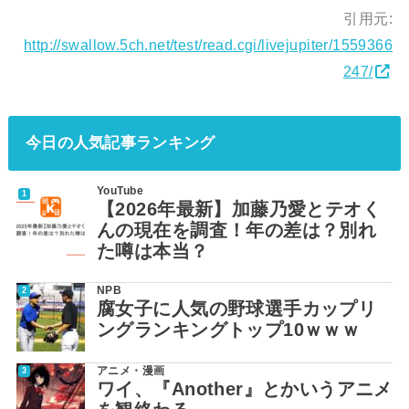
引用元:
http://swallow.5ch.net/test/read.cgi/livejupiter/1559366
247/
今日の人気記事ランキング
YouTube
【2026年最新】加藤乃愛とテオく
んの現在を調査！年の差は？別れ
た噂は本当？
NPB
腐女子に人気の野球選手カップリ
ングランキングトップ10ｗｗｗ
アニメ・漫画
ワイ、『Another』とかいうアニメ