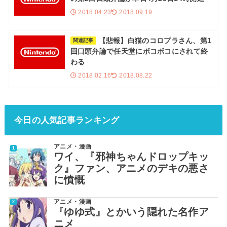
2018.04.23
2018.09.19
【悲報】白猫のコロプラさん、第1
関連記事
回口頭弁論で任天堂にボコボコにされて終
わる
2018.02.16
2018.08.22
今日の人気記事ランキング
アニメ・漫画
ワイ、『邪神ちゃんドロップキッ
ク』ファン、アニメのデキの悪さ
に憤慨
アニメ・漫画
『ゆゆ式』とかいう隠れた名作ア
ニメ