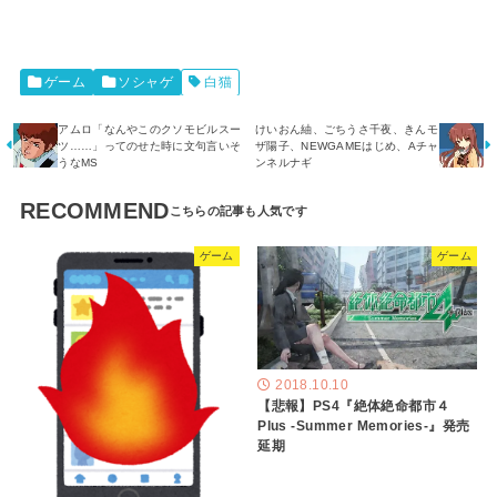
ゲーム
ソシャゲ
白猫
アムロ「なんやこのクソモビルスー
けいおん紬、ごちうさ千夜、きんモ
ツ……」ってのせた時に文句言いそ
ザ陽子、NEWGAMEはじめ、Aチャ
うなMS
ンネルナギ
RECOMMEND
ゲーム
ゲーム
2018.10.10
【悲報】PS4『絶体絶命都市４
Plus -Summer Memories-』発売
延期