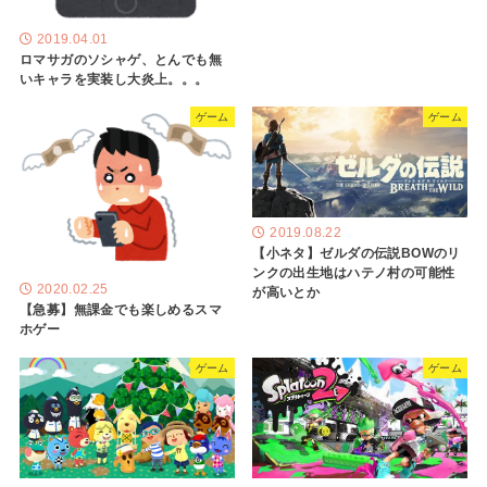
2019.04.01
ロマサガのソシャゲ、とんでも無
いキャラを実装し大炎上。。。
ゲーム
ゲーム
2019.08.22
【小ネタ】ゼルダの伝説BOWのリ
ンクの出生地はハテノ村の可能性
2020.02.25
が高いとか
【急募】無課金でも楽しめるスマ
ホゲー
ゲーム
ゲーム