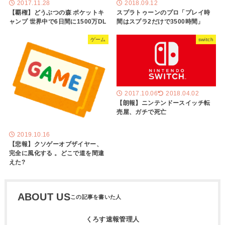
2017.11.28
2018.09.12
【覇権】どうぶつの森 ポケットキ
スプラトゥーンのプロ「プレイ時
ャンプ 世界中で6日間に1500万DL
間はスプラ2だけで3500時間」
ゲーム
switch
2017.10.06
2018.04.02
【朗報】ニンテンドースイッチ転
売屋、ガチで死亡
2019.10.16
【悲報】クソゲーオブザイヤー、
完全に風化する 。どこで道を間違
えた?
ABOUT US
くろす速報管理人