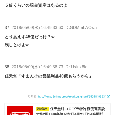
５倍くらいの現金資産はあるのよ
37:
2018/05/09(水) 16:49:33.60 ID:GDMmLACwa
とりあえず45億だっけ？w
残しとけよw
38:
2018/05/09(水) 16:49:38.73 ID:JJsInx8ld
任天堂「すまんその営業利益40億もらうから」
引用元:
http://krsw.5ch.net/test/read.cgi/ghard/1525849323/
任天堂対コロプラ特許権侵害訴訟
関連記事
の第2回口頭弁論が本日4月23日14時開廷