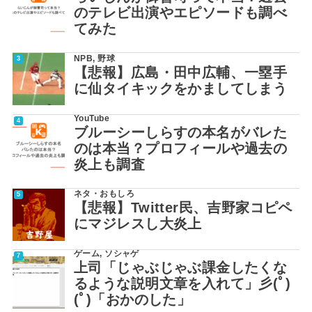
のテレビ出演やエピソードも調べ
てみた
NPB
,
野球
【悲報】広島・田中広輔、一塁手
に仙タイキックをかましてしまう
YouTube
ブルーシーしらすの本名がバレた
のは本当？プロフィールや過去の
炎上も調査
ネタ・おもしろ
【悲報】Twitter民、吉野家コピペ
にマジレスし大炎上
ゲーム
,
ソシャゲ
上司「じゃぶじゃぶ課金したくな
るような説明文章を入れて」彡(ﾟ)
(ﾟ)「おかのした」