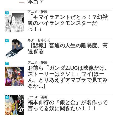
本当？
アニメ・漫画
「キマイラアントだとっ！？幻獣
級のハイランクモンスターだ
っ！」
ネタ・おもしろ
【悲報】普通の人生の難易度、高
過ぎる
アニメ・漫画
お前ら「ガンダムUCは映像だけ、
ストーリーはクソ！」ワイ(ほー
ん、とりあえずアマプラで見てみ
るか…)
アニメ・漫画
福本伸行の『銀と金』が名作って
言ってる奴に聞きたい！！！