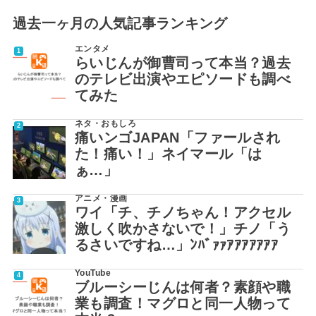
過去一ヶ月の人気記事ランキング
エンタメ
らいじんが御曹司って本当？過去
のテレビ出演やエピソードも調べ
てみた
ネタ・おもしろ
痛いンゴJAPAN「ファールされ
た！痛い！」ネイマール「は
ぁ…」
アニメ・漫画
ワイ「チ、チノちゃん！アクセル
激しく吹かさないで！」チノ「う
るさいですね…」ﾝﾊﾞｧｧｱｱｱｱｱｱｱ
YouTube
ブルーシーじんは何者？素顔や職
業も調査！マグロと同一人物って