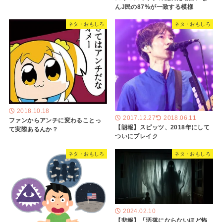
んJ民の87%が一致する模様
ネタ・おもしろ
ネタ・おもしろ
2018.10.18
2017.12.27
2018.06.11
ファンからアンチに変わることっ
【朗報】スピッツ、2018年にして
て実際あるんか？
ついにブレイク
ネタ・おもしろ
ネタ・おもしろ
2024.02.10
【悲報】「洒落にならないほど怖