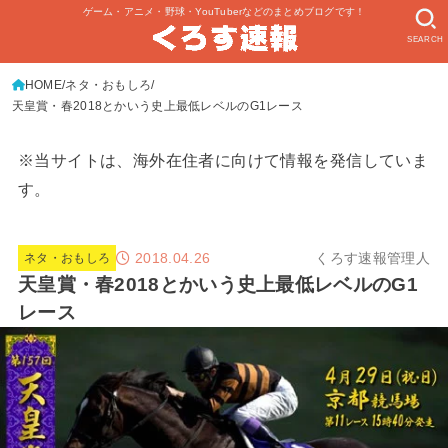
ゲーム・アニメ・野球・YouTuberなどのまとめブログです！
SEARCH
HOME
ネタ・おもしろ
天皇賞・春2018とかいう史上最低レベルのG1レース
※当サイトは、海外在住者に向けて情報を発信していま
す。
2018.04.26
くろす速報管理人
ネタ・おもしろ
天皇賞・春2018とかいう史上最低レベルのG1
レース