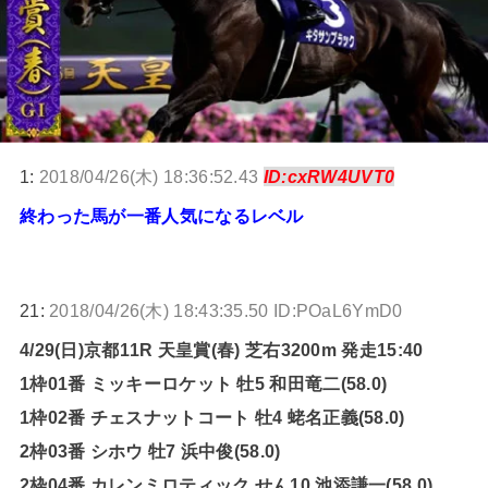
1:
2018/04/26(木) 18:36:52.43
ID:cxRW4UVT0
終わった馬が一番人気になるレベル
21:
2018/04/26(木) 18:43:35.50 ID:POaL6YmD0
4/29(日)京都11R 天皇賞(春) 芝右3200m 発走15:40
1枠01番 ミッキーロケット 牡5 和田竜二(58.0)
1枠02番 チェスナットコート 牡4 蛯名正義(58.0)
2枠03番 シホウ 牡7 浜中俊(58.0)
2枠04番 カレンミロティック せん10 池添謙一(58.0)