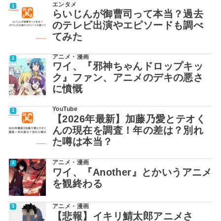
エンタメ
らいじんが御曹司って本当？過去
のテレビ出演やエピソードも調べ
てみた
アニメ・漫画
ワイ、『邪神ちゃんドロップキッ
ク』ファン、アニメのデキの悪さ
に憤慨
YouTube
【2026年最新】加藤乃愛とテオく
んの現在を調査！年の差は？別れ
た噂は本当？
アニメ・漫画
ワイ、『Another』とかいうアニメ
を観終わる
アニメ・漫画
【悲報】イキリ鯖太郎アニメさ