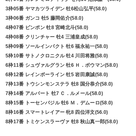
3枠05番 ヤマカツライデン 牡6松山弘平(58.0)
3枠06番 ガンコ 牡5 藤岡佑介(58.0)
4枠07番 ピンポン 牡8 宮崎北斗(58.0)
4枠08番 クリンチャー 牡4 三浦皇成(58.0)
5枠09番 ソールインパクト 牡6 福永祐一(58.0)
5枠10番 サトノクロニクル 牡4 川田将雅(58.0)
6枠11番 シュヴァルグラン 牡6 Ｈ．ボウマン(58.0)
6枠12番 レインボーライン 牡5 岩田康誠(58.0)
7枠13番 トウシンモンステラ 牡8 国分恭介(58.0)
7枠14番 アルバート 牡7 Ｃ．ルメール(58.0)
8枠15番 トーセンバジル 牡6 Ｍ．デムーロ(58.0)
8枠16番 スマートレイアー 牝8 四位洋文(56.0)
8枠17番 トミケンスラーヴァ 牡8 秋山真一郎(58.0)