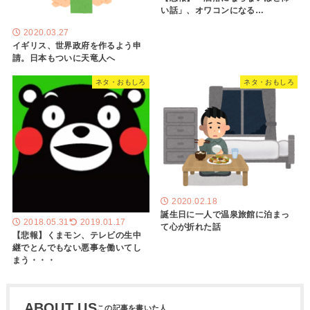
い話」、オワコンになる…
2020.03.27
イギリス、世界政府を作るよう申
請。日本もついに天竜人へ
ネタ・おもしろ
ネタ・おもしろ
2020.02.18
誕生日に一人で温泉旅館に泊まっ
2018.05.31
2019.01.17
て心が折れた話
【悲報】くまモン、テレビの生中
継でとんでもない悪事を働いてし
まう・・・
ABOUT US