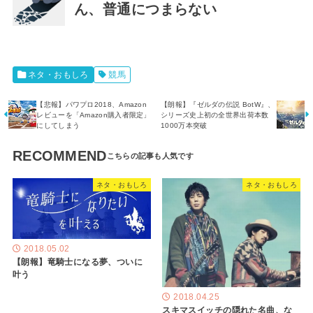
ん、普通につまらない
ネタ・おもしろ
競馬
【悲報】パワプロ2018、Amazon
【朗報】『ゼルダの伝説 BotW』、
レビューを「Amazon購入者限定」
シリーズ史上初の全世界出荷本数
にしてしまう
1000万本突破
RECOMMEND
ネタ・おもしろ
ネタ・おもしろ
2018.05.02
【朗報】竜騎士になる夢、ついに
叶う
2018.04.25
スキマスイッチの隠れた名曲、な