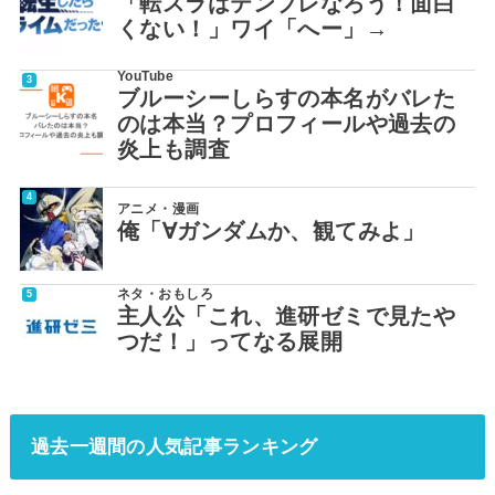
「転スラはテンプレなろう！面白
くない！」ワイ「へー」→
YouTube
ブルーシーしらすの本名がバレた
のは本当？プロフィールや過去の
炎上も調査
アニメ・漫画
俺「∀ガンダムか、観てみよ」
ネタ・おもしろ
主人公「これ、進研ゼミで見たや
つだ！」ってなる展開
過去一週間の人気記事ランキング