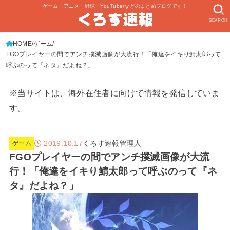
ゲーム・アニメ・野球・YouTuberなどのまとめブログです！
SEARCH
HOME
ゲーム
FGOプレイヤーの間でアンチ撲滅画像が大流行！「俺達をイキり鯖太郎って
呼ぶのって『ネタ』だよね？」
※当サイトは、海外在住者に向けて情報を発信していま
す。
2019.10.17
くろす速報管理人
ゲーム
FGOプレイヤーの間でアンチ撲滅画像が大流
行！「俺達をイキり鯖太郎って呼ぶのって『ネ
タ』だよね？」