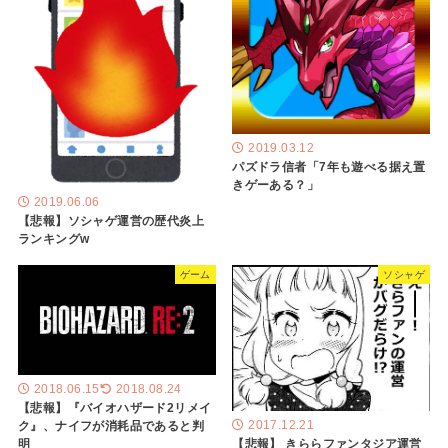
2019.03.12
パズドラ信者「7年も遊べる据え置
きゲーある？」
2019.06.06
【悲報】ソシャゲ運営の歴代炎上
ランキングw
ゲーム
ソシャゲ
2018.06.15
2018.08.24
【悲報】『バイオハザード2リメイ
2017.12.21
ク』、ナイフが消耗品であると判
【悲報】 きららファンタジア運営
明