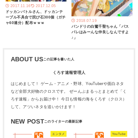
2017.11.16
2017.12.05
ドッカンバトルさん、ドッカンテ
ーブル不具合で詫び石300個（ガチ
2018.07.19
ャ60連分）配布ｗｗｗ
バンドリの白鷺千聖ちゃん「パス
パレはみーんな仲良しなんですよ
♪」
ABOUT US
くろす速報管理人
はじめまして！ ゲーム・アニメ・野球、YouTuberや面白ネタ
など全部大好物のクロスです。 ぜーんぶまるっとまとめて「く
ろす速報」からお届け中！ 今日も情報の海をくろす（クロス）
して、アツいネタを追いかけます！
NEW POST
エンタメ
YouTube