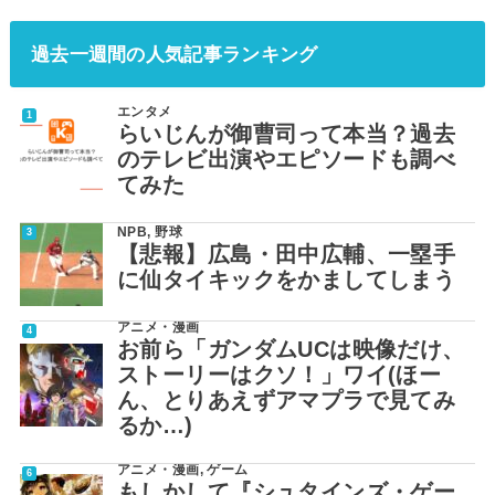
過去一週間の人気記事ランキング
エンタメ
らいじんが御曹司って本当？過去
のテレビ出演やエピソードも調べ
てみた
NPB
,
野球
【悲報】広島・田中広輔、一塁手
に仙タイキックをかましてしまう
アニメ・漫画
お前ら「ガンダムUCは映像だけ、
ストーリーはクソ！」ワイ(ほー
ん、とりあえずアマプラで見てみ
るか…)
アニメ・漫画
,
ゲーム
もしかして『シュタインズ・ゲー