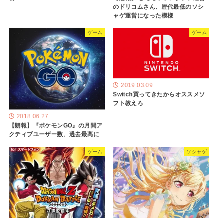
のドリコムさん、歴代最低のソシ
ャゲ運営になった模様
ゲーム
ゲーム
2019.03.09
Switch買ってきたからオススメソ
フト教えろ
2018.06.27
【朗報】『ポケモンGO』の月間ア
クティブユーザー数、過去最高に
ゲーム
ソシャゲ