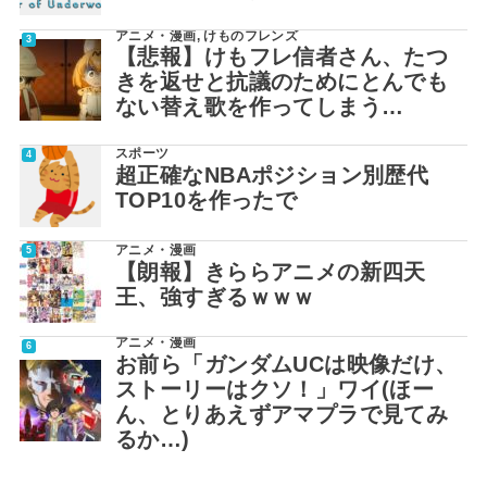
アニメ・漫画
,
けものフレンズ
【悲報】けもフレ信者さん、たつ
きを返せと抗議のためにとんでも
ない替え歌を作ってしまう…
スポーツ
超正確なNBAポジション別歴代
TOP10を作ったで
アニメ・漫画
【朗報】きららアニメの新四天
王、強すぎるｗｗｗ
アニメ・漫画
お前ら「ガンダムUCは映像だけ、
ストーリーはクソ！」ワイ(ほー
ん、とりあえずアマプラで見てみ
るか…)