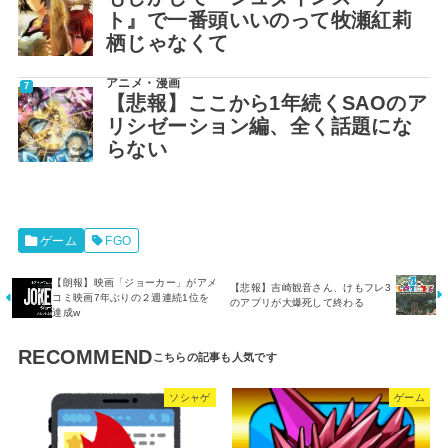
ト』で一番頭いいのって牧瀬紅莉
栖じゃなくて
アニメ・漫画
【悲報】ここから1年続くSAOのア
リシゼーション編、全く話題にな
らない
ゲーム
FGO
【朗報】映画「ジョーカー」がアメ
【悲報】吉崎観音さん、けもフレ3
コミ映画7年ぶりの２週連続1位を
のアプリが大爆死して終わる
達成w
RECOMMEND
ソシャゲ
ゲーム