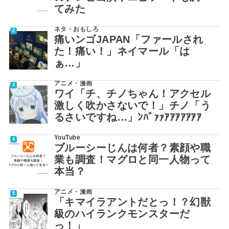
てみた
ネタ・おもしろ
痛いンゴJAPAN「ファールされ
た！痛い！」ネイマール「は
ぁ…」
アニメ・漫画
ワイ「チ、チノちゃん！アクセル
激しく吹かさないで！」チノ「う
るさいですね…」ﾝﾊﾞｧｧｱｱｱｱｱｱｱ
YouTube
ブルーシーじんは何者？素顔や職
業も調査！マグロと同一人物って
本当？
アニメ・漫画
「キマイラアントだとっ！？幻獣
級のハイランクモンスターだ
っ！」