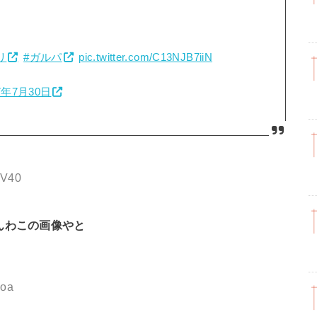
リ
#ガルパ
pic.twitter.com/C13NJB7iiN
7年7月30日
JV40
んわこの画像やと
zoa