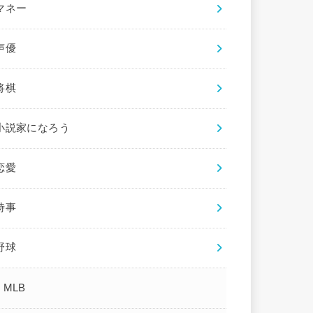
マネー
声優
将棋
小説家になろう
恋愛
時事
野球
MLB