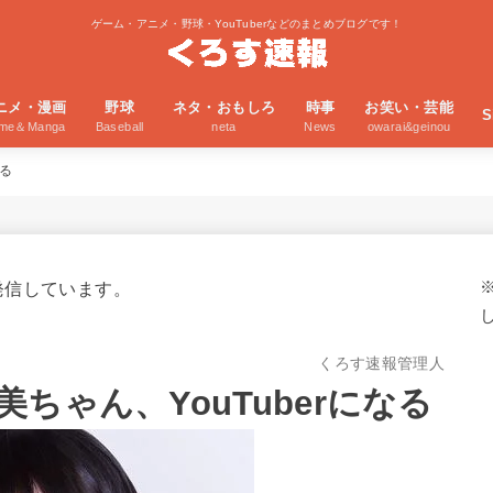
ゲーム・アニメ・野球・YouTuberなどのまとめブログです！
ニメ・漫画
野球
ネタ・おもしろ
時事
お笑い・芸能
S
ime＆Manga
Baseball
neta
News
owarai&geinou
なる
発信しています。
くろす速報管理人
ちゃん、YouTuberになる