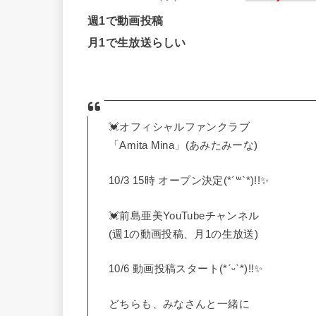
週1で動画投稿
月1で生放送らしい
💓オフィシャルファンクラブ
「Amita Mina」(あみたみーな)
10/3 15時 オープン決定(*´꒳`*)!!✨
💓前島亜美YouTubeチャンネル
(週1の動画投稿、月1の生放送)
10/6 動画投稿スタート(*ˊᵕˋ*)!!✨
どちらも、みなさんと一緒に