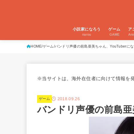
小説家になろう
ゲーム
ア
narou
GAME
An
HOME
ゲーム
バンドリ声優の前島亜美ちゃん、YouTuberに
※当サイトは、海外在住者に向けて情報を
2018.09.26
ゲーム
バンドリ声優の前島亜美