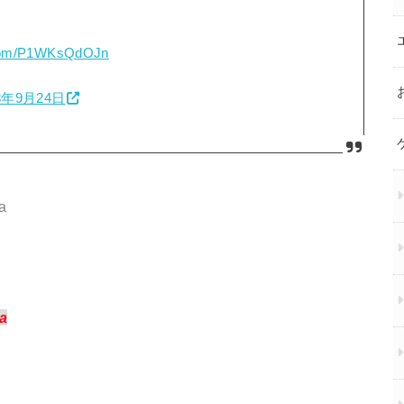
r.com/P1WKsQdOJn
8年9月24日
a
a