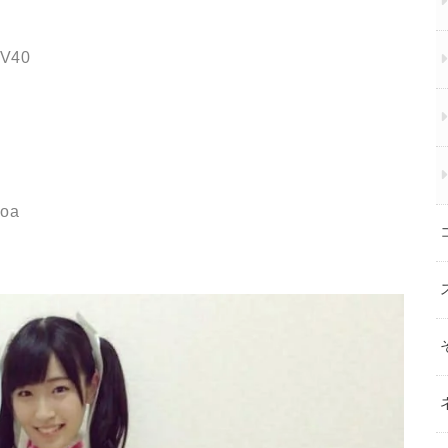
JV40
zoa