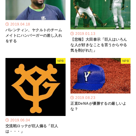
2019.04.18
バレンティン、ヤクルトのチーム
2019.01.13
メイトにハンバーガーの差し入れ
【悲報】大田泰示「巨人はいろん
をする
な人が好きなことを言うからやる
気を削がれた」
NPB
NPB
2019.08.23
正直DeNAが優勝するの厳しいよ
な？
2019.06.04
交流戦ロッテが巨人煽る「巨人
は・・・」