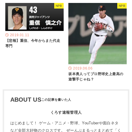
NPB
NPB
2019.01.11
【悲報】重信、今年からまた代走
専門
2019.06.06
坂本勇人ってプロ野球史上最高の
遊撃手じゃね？
ABOUT US
くろす速報管理人
はじめまして！ ゲーム・アニメ・野球、YouTuberや面白ネタ
など全部大好物のクロスです。 ぜーんぶまるっとまとめて「く