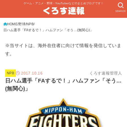
ゲーム・アニメ・野球・YouTuberなどのまとめブログです！
SEARCH
HOME
野球
NPB
日ハム選手「FAするで！」ハムファン「そう…(無関心)」
※当サイトは、海外在住者に向けて情報を発信していま
す。
2017.10.16
くろす速報管理人
NPB
日ハム選手「FAするで！」ハムファン「そう…
(無関心)」