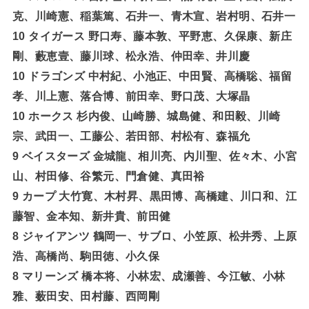
克、川崎憲、稲葉篤、石井一、青木宣、岩村明、石井一
10 タイガース 野口寿、藤本敦、平野恵、久保康、新庄
剛、藪恵壹、藤川球、松永浩、仲田幸、井川慶
10 ドラゴンズ 中村紀、小池正、中田賢、高橋聡、福留
孝、川上憲、落合博、前田幸、野口茂、大塚晶
10 ホークス 杉内俊、山崎勝、城島健、和田毅、川崎
宗、武田一、工藤公、若田部、村松有、森福允
9 ベイスターズ 金城龍、相川亮、内川聖、佐々木、小宮
山、村田修、谷繁元、門倉健、真田裕
9 カープ 大竹寛、木村昇、黒田博、高橋建、川口和、江
藤智、金本知、新井貴、前田健
8 ジャイアンツ 鶴岡一、サブロ、小笠原、松井秀、上原
浩、高橋尚、駒田徳、小久保
8 マリーンズ 橋本将、小林宏、成瀬善、今江敏、小林
雅、薮田安、田村藤、西岡剛