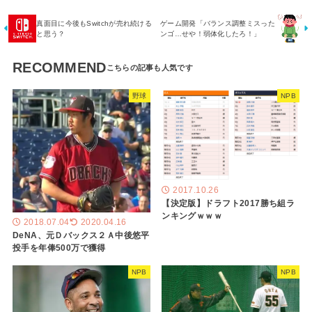
真面目に今後もSwitchが売れ続ける
ゲーム開発「バランス調整ミスった
と思う？
ンゴ…せや！弱体化したろ！」
RECOMMEND
野球
NPB
2017.10.26
【決定版】ドラフト2017勝ち組ラ
ンキングｗｗｗ
2018.07.04
2020.04.16
DeNA、元Ｄバックス２Ａ中後悠平
投手を年俸500万で獲得
NPB
NPB