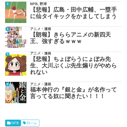
NPB
,
野球
【悲報】広島・田中広輔、一塁手
に仙タイキックをかましてしまう
アニメ・漫画
【朗報】きららアニメの新四天
王、強すぎるｗｗｗ
アニメ・漫画
【悲報】ちょぼらうにょぽみ先
生、大川ぶくぶ先生煽りがやめら
れない
アニメ・漫画
福本伸行の『銀と金』が名作って
言ってる奴に聞きたい！！！
NPB
日ハム