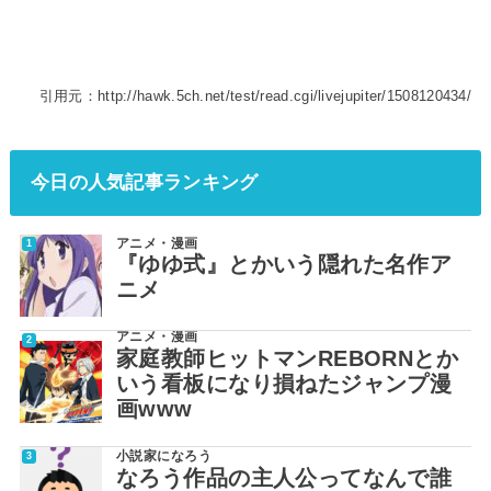
引用元：http://hawk.5ch.net/test/read.cgi/livejupiter/1508120434/
今日の人気記事ランキング
アニメ・漫画
『ゆゆ式』とかいう隠れた名作ア
ニメ
アニメ・漫画
家庭教師ヒットマンREBORNとか
いう看板になり損ねたジャンプ漫
画www
小説家になろう
なろう作品の主人公ってなんで誰