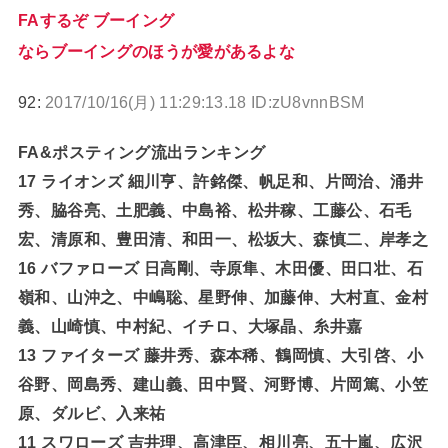
FAするぞ ブーイング
ならブーイングのほうが愛があるよな
92:
2017/10/16(月) 11:29:13.18 ID:zU8vnnBSM
FA&ポスティング流出ランキング
17 ライオンズ 細川亨、許銘傑、帆足和、片岡治、涌井
秀、脇谷亮、土肥義、中島裕、松井稼、工藤公、石毛
宏、清原和、豊田清、和田一、松坂大、森慎二、岸孝之
16 バファローズ 日高剛、寺原隼、木田優、田口壮、石
嶺和、山沖之、中嶋聡、星野伸、加藤伸、大村直、金村
義、山崎慎、中村紀、イチロ、大塚晶、糸井嘉
13 ファイターズ 藤井秀、森本稀、鶴岡慎、大引啓、小
谷野、岡島秀、建山義、田中賢、河野博、片岡篤、小笠
原、ダルビ、入来祐
11 スワローズ 吉井理、高津臣、相川亮、五十嵐、広沢