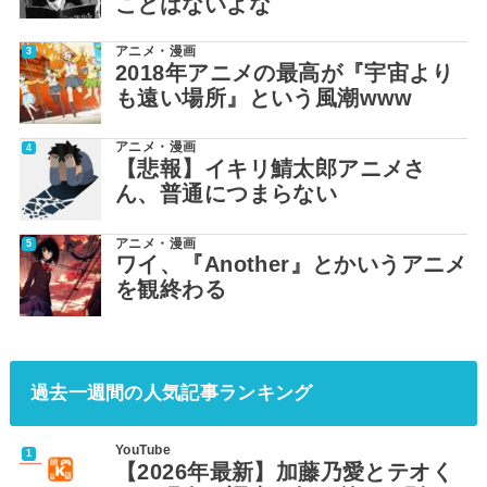
ことはないよな
アニメ・漫画
2018年アニメの最高が『宇宙より
も遠い場所』という風潮www
アニメ・漫画
【悲報】イキリ鯖太郎アニメさ
ん、普通につまらない
アニメ・漫画
ワイ、『Another』とかいうアニメ
を観終わる
過去一週間の人気記事ランキング
YouTube
【2026年最新】加藤乃愛とテオく