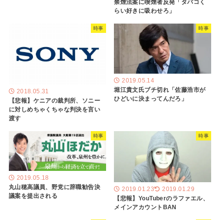
禁煙法案に喫煙者反発「タバコく
らい好きに吸わせろ」
時事
時事
2019.05.14
堀江貴文氏ブチ切れ「佐藤浩市が
2018.05.31
ひどいに決まってんだろ」
【悲報】ケニアの裁判所、ソニー
に対しめちゃくちゃな判決を言い
渡す
時事
時事
2019.05.18
丸山穂高議員、野党に辞職勧告決
2019.01.23
2019.01.29
議案を提出される
【悲報】YouTuberのラファエル、
メインアカウントBAN