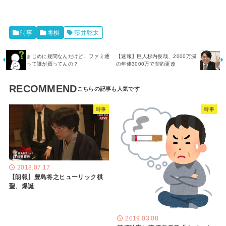
時事
将棋
藤井聡太
まじめに疑問なんだけど、ファミ通
【速報】巨人杉内俊哉、2000万減
って誰が買ってんの？
の年俸3000万で契約更改
RECOMMEND
時事
時事
2018.07.17
【朗報】豊島将之ヒューリック棋
聖、爆誕
2019.03.08