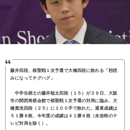
藤井四段、棋聖戦１次予選で大橋四段に敗れる「秒読
みになってチグハグ」
中学生棋士の藤井聡太四段（１５）が２９日、大阪
市の関西将棋会館で棋聖戦１次予選の対局に臨み、大
橋貴洸四段（２５）に１００手で敗れた。通算成績は
５１勝８敗、今年度の成績は４１勝８敗（未放映のテ
レビ対局を除く）。