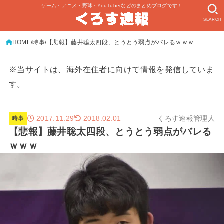
ゲーム・アニメ・野球・YouTuberなどのまとめブログです！
SEARCH
HOME
時事
【悲報】藤井聡太四段、とうとう弱点がバレるｗｗｗ
※当サイトは、海外在住者に向けて情報を発信していま
す。
2017.11.29
くろす速報管理人
2018.02.01
時事
【悲報】藤井聡太四段、とうとう弱点がバレる
ｗｗｗ