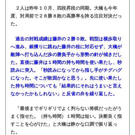
２人は昨年１０月、四段昇段の同期。大橋も今年
度、対局前で２８勝８敗の高勝率を誇る注目対決だっ
た。
過去の対戦成績は藤井の２勝０敗。戦型は横歩取り
へ進み、銀獲りに跳ねた藤井の桂に対応せず、大橋が
敵陣へ打ち込んだ歩の勝負手から形勢の針が傾きだし
た。直後に藤井は１時間の持ち時間を使い果たし、秒
読みに突入。「秒読みになってから指し手がチグハグ
になった。そこが敗因かなと思う」。先に使い果たし
た持ち時間についても「結果的にそれはうまいと言え
なかったかもしれない」と反省の弁を繰り返した。
「最後までギリギリでよく判らない将棋だったがう
まく指せた。（持ち時間）１時間は短い。決断良く指
すことを心がけた」と大橋は静かな口調で振り返っ
た。