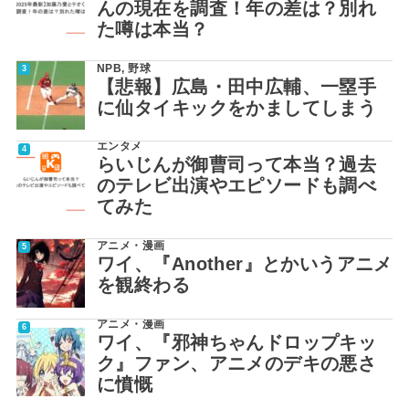
んの現在を調査！年の差は？別れ
た噂は本当？
NPB
,
野球
【悲報】広島・田中広輔、一塁手
に仙タイキックをかましてしまう
エンタメ
らいじんが御曹司って本当？過去
のテレビ出演やエピソードも調べ
てみた
アニメ・漫画
ワイ、『Another』とかいうアニメ
を観終わる
アニメ・漫画
ワイ、『邪神ちゃんドロップキッ
ク』ファン、アニメのデキの悪さ
に憤慨