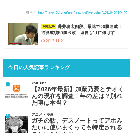
引用元:
http://hawk.5ch.net/test/read.cgi/livejupiter/1511945424/
藤井聡太四段、最速で50勝達成！
関連記事
通算成績50勝６敗、連勝も11に伸ばす
2017.11.21
今日の人気記事ランキング
YouTube
【2026年最新】加藤乃愛とテオく
んの現在を調査！年の差は？別れ
た噂は本当？
アニメ・漫画
ガチの話、デスノートってアホみ
たいに使いまくっても特定される