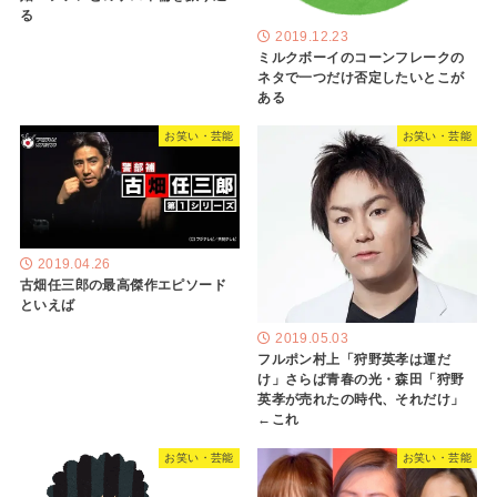
る
2019.12.23
ミルクボーイのコーンフレークの
ネタで一つだけ否定したいとこが
ある
お笑い・芸能
お笑い・芸能
2019.04.26
古畑任三郎の最高傑作エピソード
といえば
2019.05.03
フルポン村上「狩野英孝は運だ
け」さらば青春の光・森田「狩野
英孝が売れたの時代、それだけ」
←これ
お笑い・芸能
お笑い・芸能