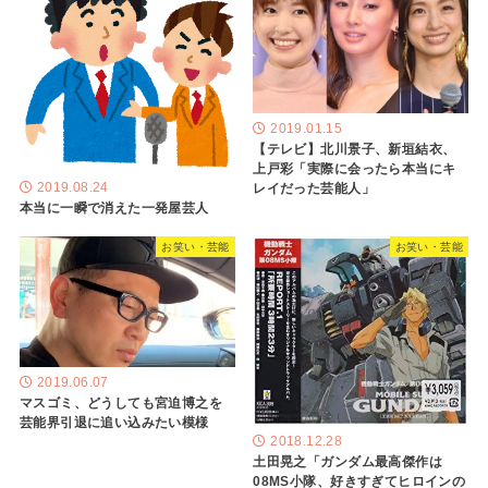
2019.01.15
【テレビ】北川景子、新垣結衣、
上戸彩「実際に会ったら本当にキ
レイだった芸能人」
2019.08.24
本当に一瞬で消えた一発屋芸人
お笑い・芸能
お笑い・芸能
2019.06.07
マスゴミ、どうしても宮迫博之を
芸能界引退に追い込みたい模様
2018.12.28
土田晃之「ガンダム最高傑作は
08MS小隊、好きすぎてヒロインの