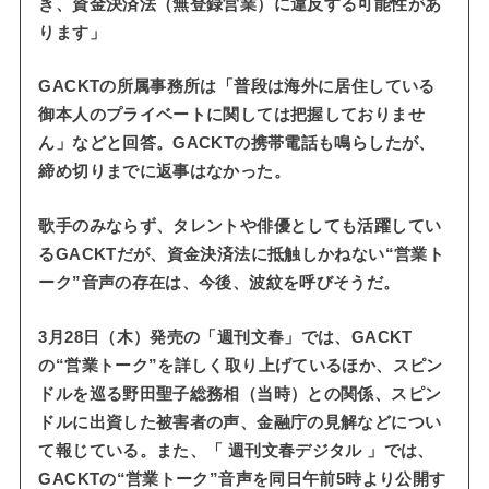
き、資金決済法（無登録営業）に違反する可能性があ
ります」
GACKTの所属事務所は「普段は海外に居住している
御本人のプライベートに関しては把握しておりませ
ん」などと回答。GACKTの携帯電話も鳴らしたが、
締め切りまでに返事はなかった。
歌手のみならず、タレントや俳優としても活躍してい
るGACKTだが、資金決済法に抵触しかねない“営業ト
ーク”音声の存在は、今後、波紋を呼びそうだ。
3月28日（木）発売の「週刊文春」では、GACKT
の“営業トーク”を詳しく取り上げているほか、スピン
ドルを巡る野田聖子総務相（当時）との関係、スピン
ドルに出資した被害者の声、金融庁の見解などについ
て報じている。また、「 週刊文春デジタル 」では、
GACKTの“営業トーク”音声を同日午前5時より公開す