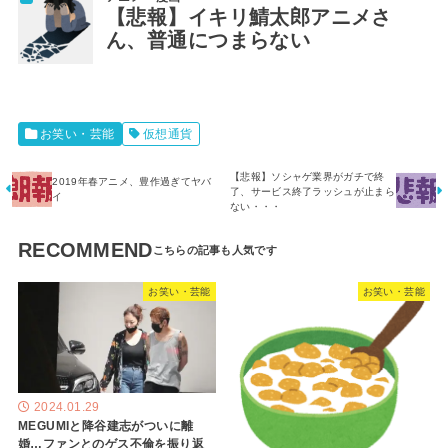
【悲報】イキリ鯖太郎アニメさ
ん、普通につまらない
お笑い・芸能
仮想通貨
【悲報】ソシャゲ業界がガチで終
2019年春アニメ、豊作過ぎてヤバ
了、サービス終了ラッシュが止まら
イ
ない・・・
RECOMMEND
お笑い・芸能
お笑い・芸能
2024.01.29
MEGUMIと降谷建志がついに離
婚…ファンとのゲス不倫を振り返