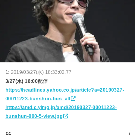
1:
2019/03/27(水) 18:33:02.77
3/27(水) 16:00配信
https://headlines.yahoo.co.jp/article?a=20190327-
00011223-bunshun-bus_all
https://amd.c.yimg.jp/amd/20190327-00011223-
bunshun-000-5-view.jpg