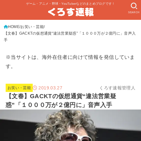
ゲーム・アニメ・野球・YouTuberなどのまとめブログです！
SEARCH
HOME
お笑い・芸能
【文春】GACKTの仮想通貨“違法営業疑惑”「１０００万が２億円に」音声入
手
※当サイトは、海外在住者に向けて情報を発信していま
す。
2019.03.27
くろす速報管理人
お笑い・芸能
【文春】GACKTの仮想通貨“違法営業疑
惑”「１０００万が２億円に」音声入手