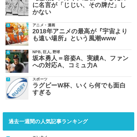
に名言が「じじい、その牌だ」し
かない
アニメ・漫画
2018年アニメの最高が『宇宙より
も遠い場所』という風潮www
NPB
,
巨人
,
野球
坂本勇人＝容姿A、実績A、ファン
への対応A、コミュ力A
スポーツ
ラグビーW杯、いくら何でも面白
すぎる
過去一週間の人気記事ランキング