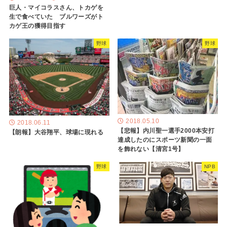
巨人・マイコラスさん、トカゲを
生で食べていた ブルワーズがト
カゲ王の獲得目指す
野球
野球
2018.05.10
2018.06.11
【悲報】内川聖一選手2000本安打
【朗報】大谷翔平、球場に現れる
達成したのにスポーツ新聞の一面
を飾れない【清宮1号】
野球
NPB