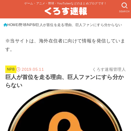
ゲーム・アニメ・野球・YouTuberなどのまとめブログです！
SEARCH
HOME
野球
NPB
巨人が首位を走る理由、巨人ファンにすら分からない
※当サイトは、海外在住者に向けて情報を発信していま
す。
2019.05.11
くろす速報管理人
NPB
巨人が首位を走る理由、巨人ファンにすら分か
らない