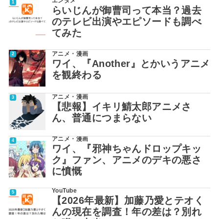
エンタメ
らいじんが御曹司って本当？過去
のテレビ出演やエピソードも調べ
てみた
アニメ・漫画
ワイ、『Another』とかいうアニメ
を観終わる
アニメ・漫画
【悲報】イキリ鯖太郎アニメさ
ん、普通につまらない
アニメ・漫画
ワイ、『邪神ちゃんドロップキッ
ク』ファン、アニメのデキの悪さ
に憤慨
YouTube
【2026年最新】加藤乃愛とテオく
んの現在を調査！年の差は？別れ