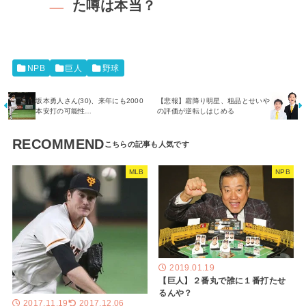
た噂は本当？
NPB
巨人
野球
坂本勇人さん(30)、来年にも2000
【悲報】霜降り明星、粗品とせいや
本安打の可能性…
の評価が逆転しはじめる
RECOMMEND
MLB
NPB
2019.01.19
【巨人】２番丸で誰に１番打たせ
るんや？
2017.11.19
2017.12.06