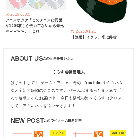
2019.01.05
アニメオタク「このアニメは円盤
が1000枚しか売れてないから爆死
ｗｗｗｗｗ」←これ
2020.01.21
【速報】イクラ、米に侵攻
ABOUT US
くろす速報管理人
はじめまして！ ゲーム・アニメ・野球、YouTuberや面白ネタ
など全部大好物のクロスです。 ぜーんぶまるっとまとめて「く
ろす速報」からお届け中！ 今日も情報の海をくろす（クロス）
して、アツいネタを追いかけます！
NEW POST
エンタメ
YouTube