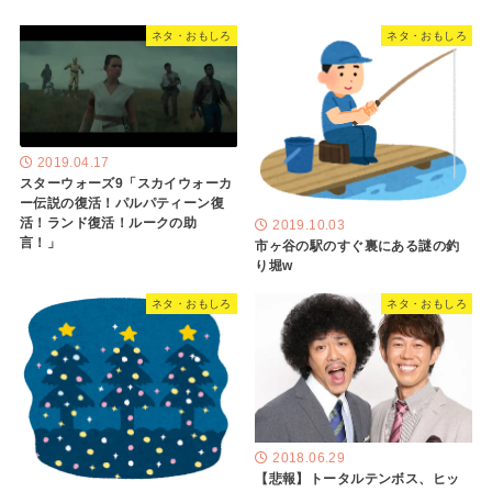
ネタ・おもしろ
ネタ・おもしろ
2019.04.17
スターウォーズ9「スカイウォーカ
ー伝説の復活！パルパティーン復
活！ランド復活！ルークの助
2019.10.03
言！」
市ヶ谷の駅のすぐ裏にある謎の釣
り堀w
ネタ・おもしろ
ネタ・おもしろ
2018.06.29
【悲報】トータルテンボス、ヒッ