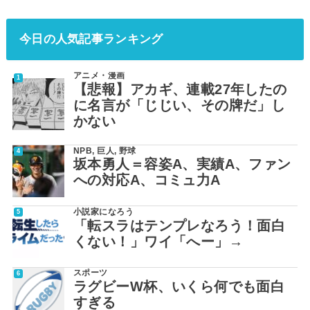
今日の人気記事ランキング
アニメ・漫画
【悲報】アカギ、連載27年したの
に名言が「じじい、その牌だ」し
かない
NPB
,
巨人
,
野球
坂本勇人＝容姿A、実績A、ファン
への対応A、コミュ力A
小説家になろう
「転スラはテンプレなろう！面白
くない！」ワイ「へー」→
スポーツ
ラグビーW杯、いくら何でも面白
すぎる