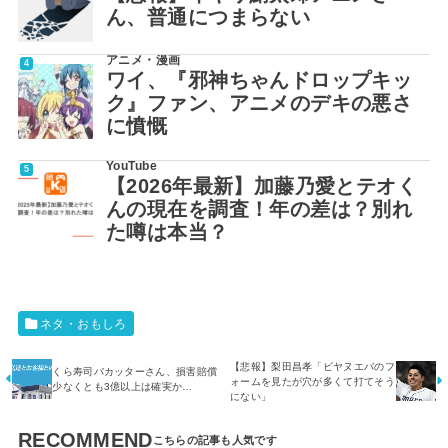
ん、普通につまらない
アニメ・漫画
ワイ、『邪神ちゃんドロップキッ
ク』ファン、アニメのデキの悪さ
に憤慨
YouTube
【2026年最新】加藤乃愛とテオく
んの現在を調査！年の差は？別れ
た噂は本当？
ネタ・おもしろ
【悲報】梨田昌孝「ビヤヌエバのフ
くら寿司バカッターさん、損害賠償
ォームを見たが穴が多くて打てそう
少なくとも3億以上は確実か…
にない」
RECOMMEND