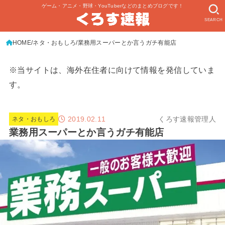
ゲーム・アニメ・野球・YouTuberなどのまとめブログです！
SEARCH
HOME
ネタ・おもしろ
業務用スーパーとか言うガチ有能店
※当サイトは、海外在住者に向けて情報を発信していま
す。
2019.02.11
くろす速報管理人
ネタ・おもしろ
業務用スーパーとか言うガチ有能店