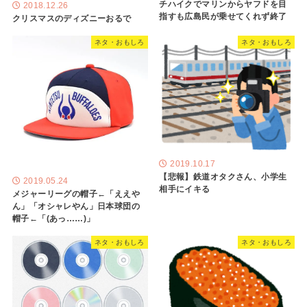
チハイクでマリンからヤフドを目
2018.12.26
指すも広島民が乗せてくれず終了
クリスマスのディズニーおるで
ネタ・おもしろ
ネタ・おもしろ
2019.10.17
【悲報】鉄道オタクさん、小学生
2019.05.24
相手にイキる
メジャーリーグの帽子←「ええや
ん」「オシャレやん」日本球団の
帽子←「(あっ……)」
ネタ・おもしろ
ネタ・おもしろ