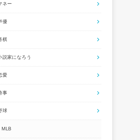
マネー
声優
将棋
小説家になろう
恋愛
時事
野球
MLB