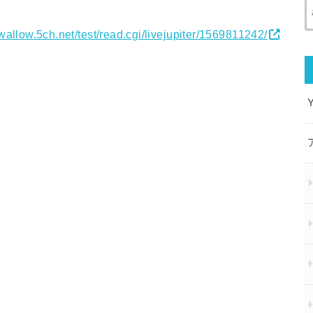
swallow.5ch.net/test/read.cgi/livejupiter/1569811242/