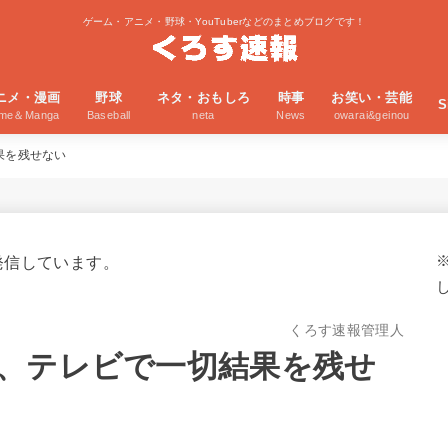
ゲーム・アニメ・野球・YouTuberなどのまとめブログです！
ニメ・漫画
野球
ネタ・おもしろ
時事
お笑い・芸能
S
ime＆Manga
Baseball
neta
News
owarai&geinou
果を残せない
発信しています。
くろす速報管理人
、テレビで一切結果を残せ