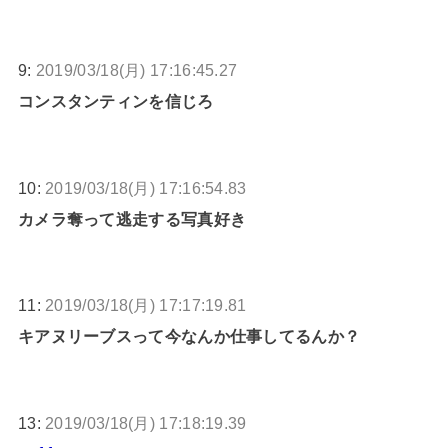
9:
2019/03/18(月) 17:16:45.27
コンスタンティンを信じろ
10:
2019/03/18(月) 17:16:54.83
カメラ奪って逃走する写真好き
11:
2019/03/18(月) 17:17:19.81
キアヌリーブスって今なんか仕事してるんか？
13:
2019/03/18(月) 17:18:19.39