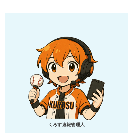
くろす速報管理人