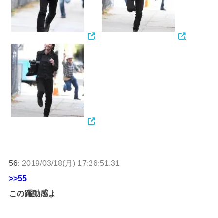
56:
2019/03/18(月) 17:26:51.31
>>55
この躍動感よ