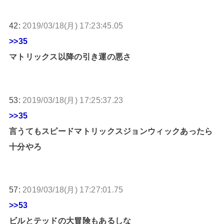
42:
2019/03/18(月) 17:23:45.05
>>35
マトリックス以降の引き運の悪さ
53:
2019/03/18(月) 17:25:37.23
>>35
言うてもスピードマトリックスジョンウィックあったら
十分やろ
57:
2019/03/18(月) 17:27:01.75
>>53
ビルとテッドの大冒険もあるしな