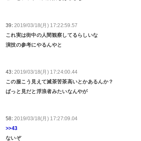
39:
2019/03/18(月) 17:22:59.57
これ実は街中の人間観察してるらしいな
演技の参考にやるんやと
43:
2019/03/18(月) 17:24:00.44
この服こう見えて滅茶苦茶高いとかあるんか？
ぱっと見だと浮浪者みたいなんやが
58:
2019/03/18(月) 17:27:09.04
>>43
ないぞ