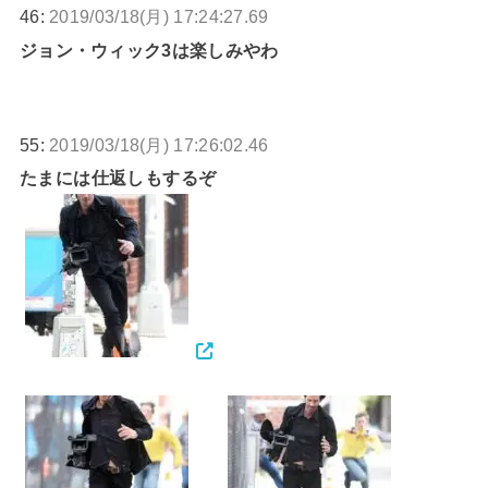
46:
2019/03/18(月) 17:24:27.69
ジョン・ウィック3は楽しみやわ
55:
2019/03/18(月) 17:26:02.46
たまには仕返しもするぞ