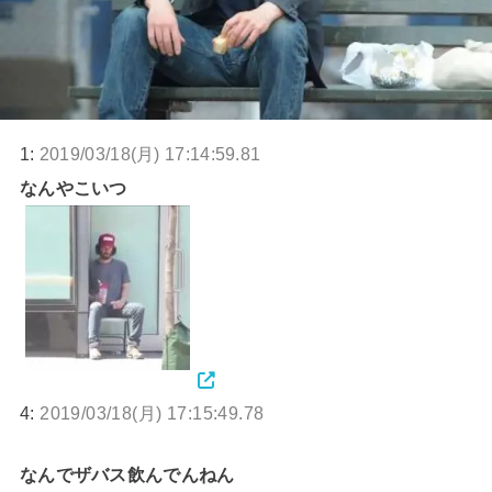
1:
2019/03/18(月) 17:14:59.81
なんやこいつ
4:
2019/03/18(月) 17:15:49.78
なんでザバス飲んでんねん