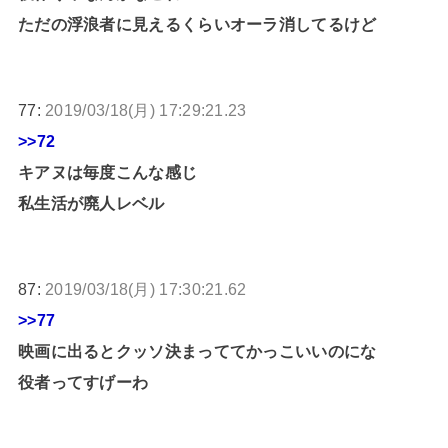
ただの浮浪者に見えるくらいオーラ消してるけど
77:
2019/03/18(月) 17:29:21.23
>>72
キアヌは毎度こんな感じ
私生活が廃人レベル
87:
2019/03/18(月) 17:30:21.62
>>77
映画に出るとクッソ決まっててかっこいいのにな
役者ってすげーわ