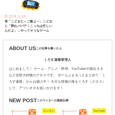
2019.11.15
母「こどおじ～ご飯よ～」こどお
じ「黙れババア！こっちは忙しい
んだよ」←やってそうなゲーム
ABOUT US
くろす速報管理人
はじめまして！ ゲーム・アニメ・野球、YouTuberや面白ネタ
など全部大好物のクロスです。 ぜーんぶまるっとまとめて「く
ろす速報」からお届け中！ 今日も情報の海をくろす（クロス）
して、アツいネタを追いかけます！
NEW POST
エンタメ
YouTube