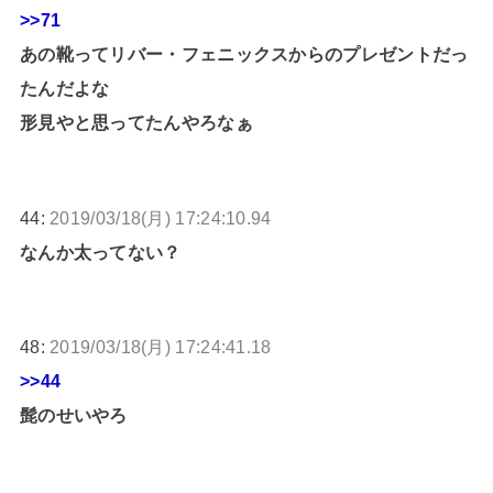
>>71
あの靴ってリバー・フェニックスからのプレゼントだっ
たんだよな
形見やと思ってたんやろなぁ
44:
2019/03/18(月) 17:24:10.94
なんか太ってない？
48:
2019/03/18(月) 17:24:41.18
>>44
髭のせいやろ