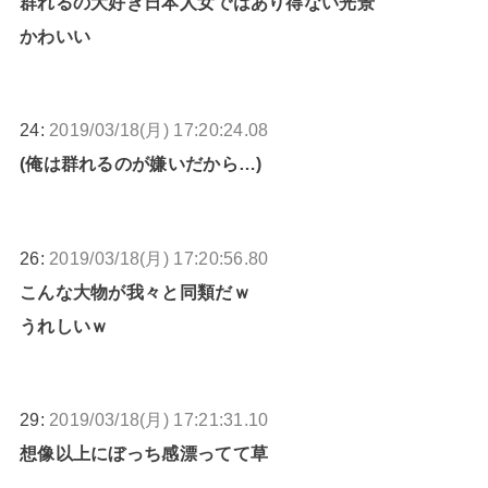
群れるの大好き日本人女ではあり得ない光景
かわいい
24:
2019/03/18(月) 17:20:24.08
(俺は群れるのが嫌いだから…)
26:
2019/03/18(月) 17:20:56.80
こんな大物が我々と同類だｗ
うれしいｗ
29:
2019/03/18(月) 17:21:31.10
想像以上にぼっち感漂ってて草