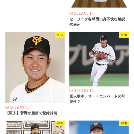
2019.05.14
セ・リーグ各球団出身不快な解説
代表w
NPB
NPB
2019.03.11
巨人坂本、サードコンバートの可
能性？
2019.09.05
【巨人】菅野が腰痛で登録抹消
NPB
NPB