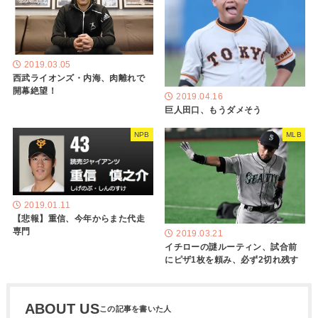
2019.03.05
西武ライオンズ・内海、肉離れで
開幕絶望！
2019.04.16
巨人田口、もうダメそう
NPB
MLB
2019.01.11
【悲報】重信、今年からまた代走
専門
2019.03.21
イチローの謎ルーティン、試合前
にピザ1枚を頼み、必ず2切れ残す
ABOUT US