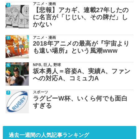
アニメ・漫画
【悲報】アカギ、連載27年したの
に名言が「じじい、その牌だ」し
かない
アニメ・漫画
2018年アニメの最高が『宇宙より
も遠い場所』という風潮www
NPB
,
巨人
,
野球
坂本勇人＝容姿A、実績A、ファン
への対応A、コミュ力A
スポーツ
ラグビーW杯、いくら何でも面白
すぎる
過去一週間の人気記事ランキング