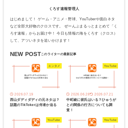
くろす速報管理人
はじめまして！ ゲーム・アニメ・野球、YouTuberや面白ネタ
など全部大好物のクロスです。 ぜーんぶまるっとまとめて「く
ろす速報」からお届け中！ 今日も情報の海をくろす（クロス）
して、アツいネタを追いかけます！
NEW POST
エンタメ
YouTube
2026.07.19
2026.06.28
2026.07.21
西山ダディダディの元ネタは？
中町綾に彼氏はいる？ひゅうが
話題のTikTokerは何者か迫る
との関係の行方についても調
査！
YouTube
YouTube