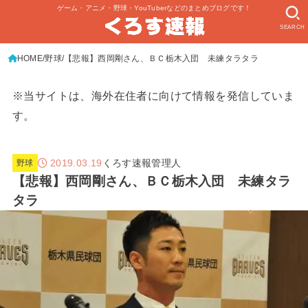
ゲーム・アニメ・野球・YouTuberなどのまとめブログです！
SEARCH
HOME
野球
【悲報】西岡剛さん、ＢＣ栃木入団 未練タラタラ
※当サイトは、海外在住者に向けて情報を発信していま
す。
2019.03.19
くろす速報管理人
野球
【悲報】西岡剛さん、ＢＣ栃木入団 未練タラ
タラ