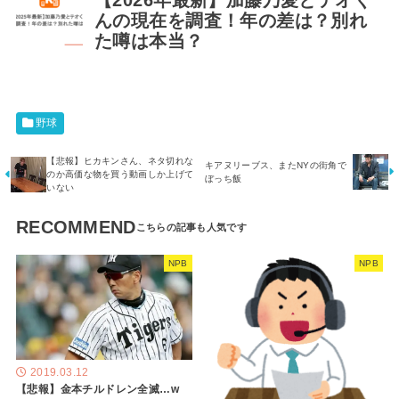
【2026年最新】加藤乃愛とテオく
んの現在を調査！年の差は？別れ
た噂は本当？
野球
【悲報】ヒカキンさん、ネタ切れな
キアヌリーブス、またNYの街角で
のか高価な物を買う動画しか上げて
ぼっち飯
いない
RECOMMEND
NPB
NPB
2019.03.12
【悲報】金本チルドレン全滅…w