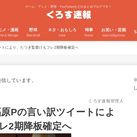
ゲーム・アニメ・野球・YouTuberなどのまとめブログです！
ニメ・漫画
野球
ネタ・おもしろ
時事
お笑い・芸能
S
ime＆Manga
Baseball
neta
News
owarai&geinou
イートにより、たつき監督けもフレ2期降板確定へ
発信しています。
くろす速報管理人
福原Pの言い訳ツイートによ
フレ2期降板確定へ