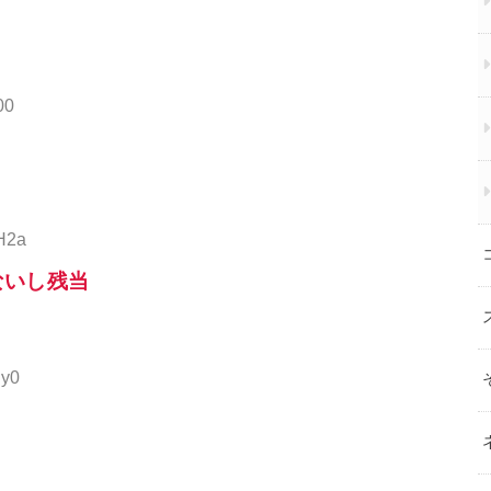
00
H2a
ないし残当
qy0