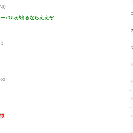
6N0
サーバルが出るならええぞ
Z0
+80
T0