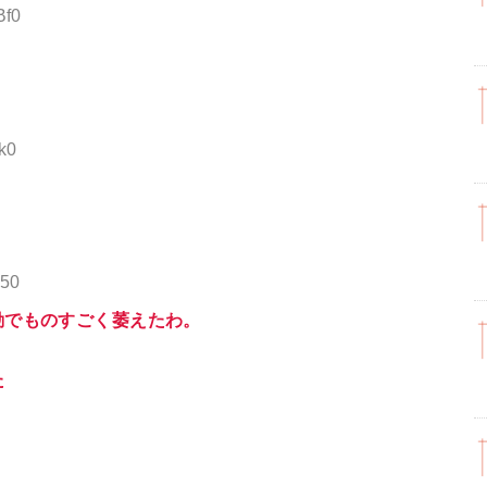
Bf0
k0
E50
動でものすごく萎えたわ。
た