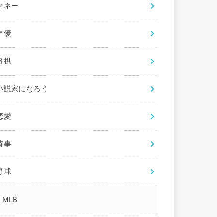
マネー
声優
将棋
小説家になろう
恋愛
時事
野球
MLB