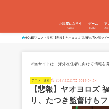
小説家になろう
ゲーム
ア
narou
GAME
An
HOME
アニメ・漫画
【悲報】ヤオヨロズ 福原Pの言い訳ツ
※当サイトは、海外在住者に向けて情報を
2017.12.27
2019.04.24
アニメ・漫画
【悲報】ヤオヨロズ 
り、たつき監督けも