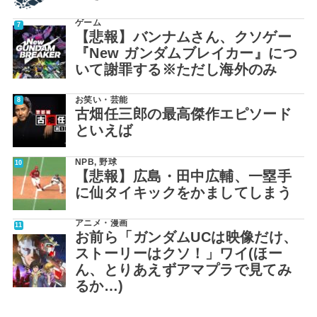
ゲーム
【悲報】バンナムさん、クソゲー
『New ガンダムブレイカー』につ
いて謝罪する※ただし海外のみ
お笑い・芸能
古畑任三郎の最高傑作エピソード
といえば
NPB
,
野球
【悲報】広島・田中広輔、一塁手
に仙タイキックをかましてしまう
アニメ・漫画
お前ら「ガンダムUCは映像だけ、
ストーリーはクソ！」ワイ(ほー
ん、とりあえずアマプラで見てみ
るか…)