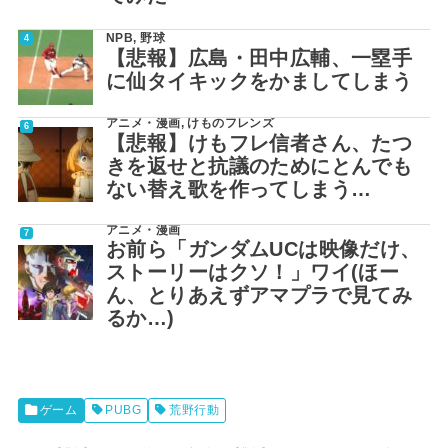
NPB
,
野球
【悲報】広島・田中広輔、一塁手
に仙タイキックをかましてしまう
アニメ・漫画
,
けものフレンズ
【悲報】けもフレ信者さん、たつ
きを返せと抗議のためにとんでも
ない替え歌を作ってしまう…
アニメ・漫画
お前ら「ガンダムUCは映像だけ、
ストーリーはクソ！」ワイ(ほー
ん、とりあえずアマプラで見てみ
るか…)
ゲーム
PUBG
荒野行動