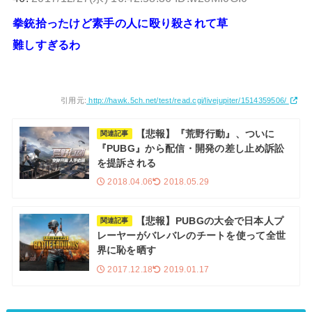
拳銃拾ったけど素手の人に殴り殺されて草
難しすぎるわ
引用元:
http://hawk.5ch.net/test/read.cgi/livejupiter/1514359506/
【悲報】『荒野行動』、ついに
関連記事
『PUBG』から配信・開発の差し止め訴訟
を提訴される
2018.04.06
2018.05.29
【悲報】PUBGの大会で日本人プ
関連記事
レーヤーがバレバレのチートを使って全世
界に恥を晒す
2017.12.18
2019.01.17