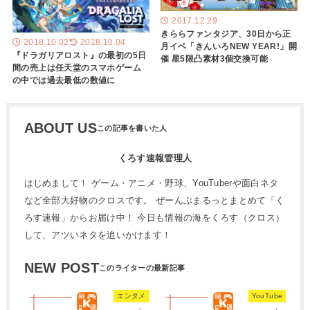
2017.12.29
きららファンタジア、30日から正
2018.10.02
2018.10.04
月イベ「きんいろNEW YEAR!」開
『ドラガリアロスト』の最初の5日
催 星5限凸素材3個交換可能
間の売上は任天堂のスマホゲーム
の中では過去最低の数値に
ABOUT US
くろす速報管理人
はじめまして！ ゲーム・アニメ・野球、YouTuberや面白ネタ
など全部大好物のクロスです。 ぜーんぶまるっとまとめて「く
ろす速報」からお届け中！ 今日も情報の海をくろす（クロス）
して、アツいネタを追いかけます！
NEW POST
エンタメ
YouTube