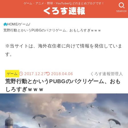
ゲーム・アニメ・野球・YouTuberなどのまとめブログです！
SEARCH
HOME
ゲーム
荒野行動とかいうPUBGのパクリゲーム、おもしろすぎｗｗｗ
※当サイトは、海外在住者に向けて情報を発信していま
す。
2017.12.27
くろす速報管理人
2018.04.06
ゲーム
荒野行動とかいうPUBGのパクリゲーム、おも
しろすぎｗｗｗ