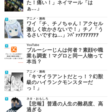
た！痛い！」ネイマール「は
ぁ…」
アニメ・漫画
ワイ「チ、チノちゃん！アクセル
激しく吹かさないで！」チノ「う
るさいですね…」ﾝﾊﾞｧｧｱｱｱｱｱｱｱ
YouTube
ブルーシーじんは何者？素顔や職
業も調査！マグロと同一人物って
本当？
アニメ・漫画
「キマイラアントだとっ！？幻獣
級のハイランクモンスターだ
っ！」
ネタ・おもしろ
【悲報】普通の人生の難易度、高
過ぎる