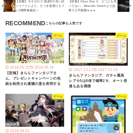
【悲報】ヤオヨロズ 福原Pの言い訳
【悲報】Xbox One X、どこにも売
ツイートにより、たつき監督けもフ
ってない。Ninendo Switchより品
レ2期降板確定へ
薄で入手困難ｗｗｗ
RECOMMEND
ゲーム
ゲーム
2018.05.15
2018.05.16
2017.12.11
2017.12.14
【悲報】きららファンタジアさ
きららファンタジア、ガチャ最高
ん、プレゼントキャンペーンの色
レア☆5は8体で確率2％、オート倍
紙を転売され遺憾の意を表明する
速もある模様
ゲーム
ゲーム
2018.08.01