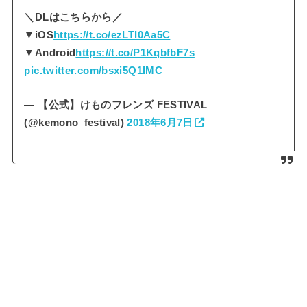
＼DLはこちらから／
▼iOS
https://t.co/ezLTI0Aa5C
▼Android
https://t.co/P1KqbfbF7s
pic.twitter.com/bsxi5Q1lMC
— 【公式】けものフレンズ FESTIVAL
(@kemono_festival)
2018年6月7日