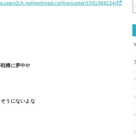
a.open2ch.net/test/read.cgi/livejupiter/1591068134/
ル戦機に夢中や
りそうにないよな