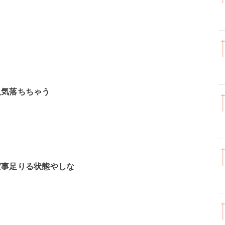
人気落ちちゃう
ば事足りる状態やしな