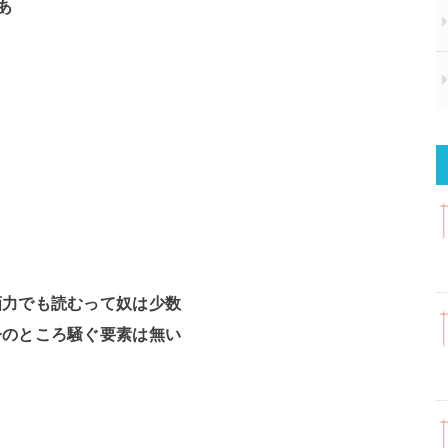
あ
画力でも読むって奴は少数
今のところ騒ぐ要素は無い