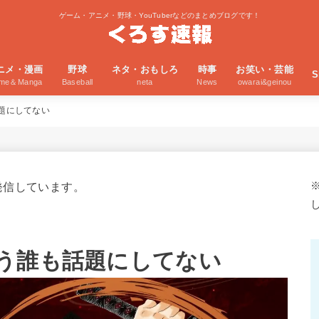
ゲーム・アニメ・野球・YouTuberなどのまとめブログです！
ニメ・漫画
野球
ネタ・おもしろ
時事
お笑い・芸能
S
ime＆Manga
Baseball
neta
News
owarai&geinou
題にしてない
発信しています。
う誰も話題にしてない