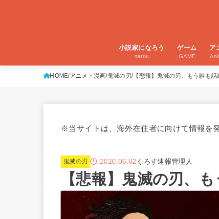
小説家になろう
ゲーム
ア
narou
GAME
An
HOME
アニメ・漫画
鬼滅の刃
【悲報】鬼滅の刃、もう誰も話
※当サイトは、海外在住者に向けて情報を
2020.06.02
くろす速報管理人
鬼滅の刃
【悲報】鬼滅の刃、も