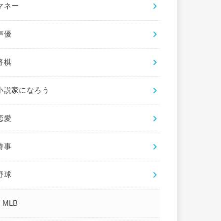
マネー
声優
将棋
小説家になろう
恋愛
時事
野球
MLB