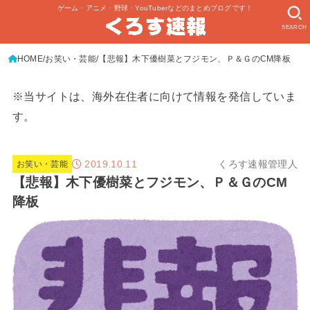
ゲーム・アニメ・野球・YouTuberなどのまとめブログです！
SEARCH
HOME
お笑い・芸能
【悲報】木下優樹菜とフジモン、Ｐ＆ＧのCM降板
※当サイトは、海外在住者に向けて情報を発信していま
す。
2019.10.11
くろす速報管理人
お笑い・芸能
【悲報】木下優樹菜とフジモン、Ｐ＆ＧのCM
降板