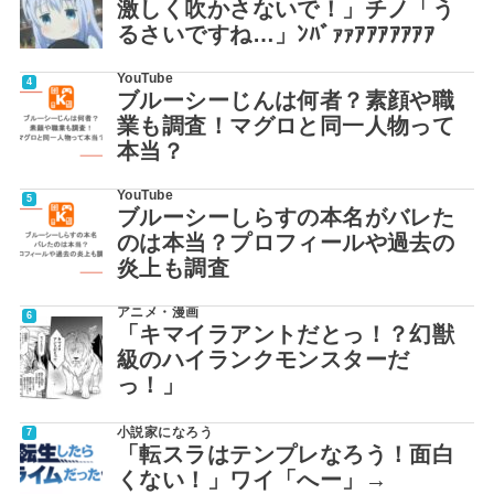
激しく吹かさないで！」チノ「う
るさいですね…」ﾝﾊﾞｧｧｱｱｱｱｱｱｱ
YouTube
ブルーシーじんは何者？素顔や職
業も調査！マグロと同一人物って
本当？
YouTube
ブルーシーしらすの本名がバレた
のは本当？プロフィールや過去の
炎上も調査
アニメ・漫画
「キマイラアントだとっ！？幻獣
級のハイランクモンスターだ
っ！」
小説家になろう
「転スラはテンプレなろう！面白
くない！」ワイ「へー」→