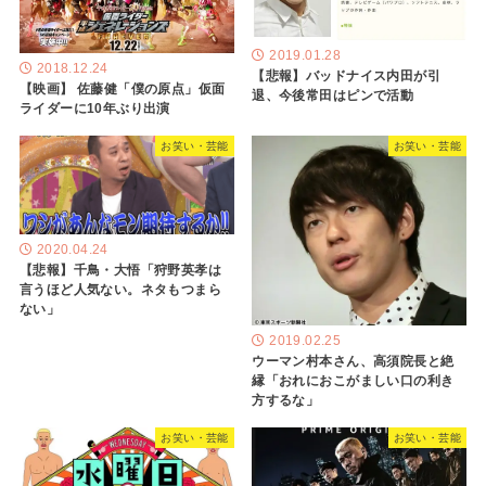
2019.01.28
2018.12.24
【悲報】バッドナイス内田が引
【映画】 佐藤健「僕の原点」仮面
退、今後常田はピンで活動
ライダーに10年ぶり出演
お笑い・芸能
お笑い・芸能
2020.04.24
【悲報】千鳥・大悟「狩野英孝は
言うほど人気ない。ネタもつまら
ない」
2019.02.25
ウーマン村本さん、高須院長と絶
縁「おれにおこがましい口の利き
方するな」
お笑い・芸能
お笑い・芸能