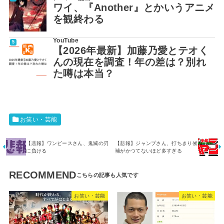
ワイ、『Another』とかいうアニメ
を観終わる
YouTube
【2026年最新】加藤乃愛とテオく
んの現在を調査！年の差は？別れ
た噂は本当？
お笑い・芸能
【悲報】ワンピースさん、鬼滅の刃
【悲報】ジャンプさん、打ちきり候
に負ける
補がかつてないほど多すぎる
RECOMMEND
お笑い・芸能
お笑い・芸能