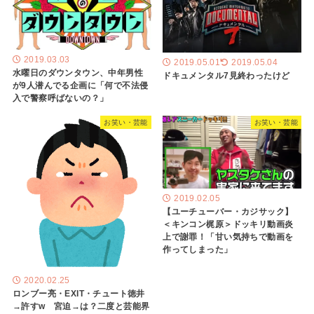
2019.03.03
2019.05.01
2019.05.04
水曜日のダウンタウン、中年男性
ドキュメンタル7見終わったけど
が9人潜んでる企画に「何で不法侵
入で警察呼ばないの？」
お笑い・芸能
お笑い・芸能
2019.02.05
【ユーチューバー・カジサック】
＜キンコン梶原＞ドッキリ動画炎
上で謝罪！「甘い気持ちで動画を
作ってしまった」
2020.02.25
ロンブー亮・EXIT・チュート徳井
→許すw 宮迫→は？二度と芸能界