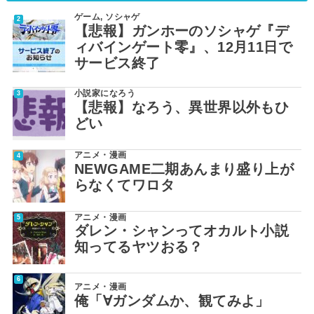
ゲーム
,
ソシャゲ
【悲報】ガンホーのソシャゲ『デ
ィバインゲート零』、12月11日で
サービス終了
小説家になろう
【悲報】なろう、異世界以外もひ
どい
アニメ・漫画
NEWGAME二期あんまり盛り上が
らなくてワロタ
アニメ・漫画
ダレン・シャンってオカルト小説
知ってるヤツおる？
アニメ・漫画
俺「∀ガンダムか、観てみよ」