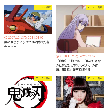
アニメ・漫画
アニメ・漫画
2017.12.13
2018.01.05
紅の豚とかいうジブリの隠れた名
作ｗｗｗ
2018.10.25
2020.02.02
【悲報】今期アニメ『俺が好きな
のは妹だけど妹じゃない』の作
画、第3話も無事崩壊する
アニメ・漫画
アニメ・漫画