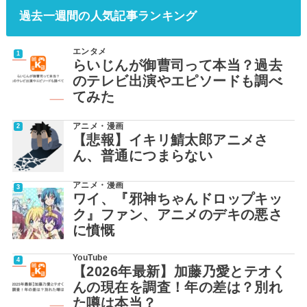
過去一週間の人気記事ランキング
エンタメ
らいじんが御曹司って本当？過去
のテレビ出演やエピソードも調べ
てみた
アニメ・漫画
【悲報】イキリ鯖太郎アニメさ
ん、普通につまらない
アニメ・漫画
ワイ、『邪神ちゃんドロップキッ
ク』ファン、アニメのデキの悪さ
に憤慨
YouTube
【2026年最新】加藤乃愛とテオく
んの現在を調査！年の差は？別れ
た噂は本当？