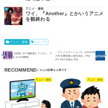
アニメ・漫画
ワイ、『Another』とかいうアニメ
を観終わる
アニメ・漫画
ジャンプ
「プレイステーション5」が2020年
【悲報】木下優樹菜とフジモン、Ｐ
の年末商戦期に発売決定。PS4・
＆ＧのCM降板
PS VRの互換も予定
RECOMMEND
アニメ・漫画
アニメ・漫画