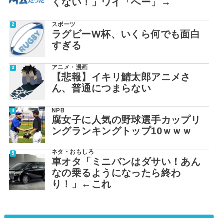
くない！」ワイ「へー」→
スポーツ
ラグビーW杯、いくら何でも面白
すぎる
アニメ・漫画
【悲報】イキリ鯖太郎アニメさ
ん、普通につまらない
NPB
腐女子に人気の野球選手カップリ
ングランキングトップ10ｗｗｗ
ネタ・おもしろ
車オタ「ミニバンはダサい！あん
なの乗るようになったら終わ
り！」←これ