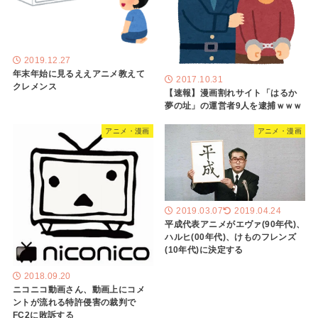
2019.12.27
年末年始に見るええアニメ教えて
2017.10.31
クレメンス
【速報】漫画割れサイト「はるか
夢の址」の運営者9人を逮捕ｗｗｗ
アニメ・漫画
アニメ・漫画
2019.03.07
2019.04.24
平成代表アニメがエヴァ(90年代)、
ハルヒ(00年代)、けものフレンズ
(10年代)に決定する
2018.09.20
ニコニコ動画さん、動画上にコメ
ントが流れる特許侵害の裁判で
FC2に敗訴する