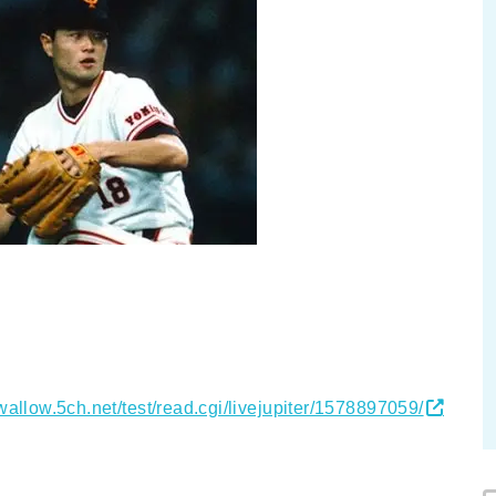
swallow.5ch.net/test/read.cgi/livejupiter/1578897059/