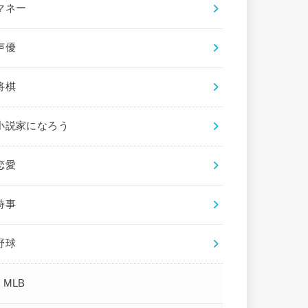
マネー
声優
将棋
小説家になろう
恋愛
時事
野球
MLB