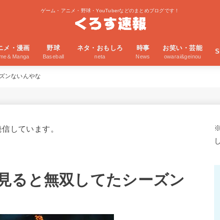
ゲーム・アニメ・野球・YouTuberなどのまとめブログです！
ニメ・漫画
野球
ネタ・おもしろ
時事
お笑い・芸能
S
ime＆Manga
Baseball
neta
News
owarai&geinou
ズンないんやな
発信しています。
見ると無双してたシーズン