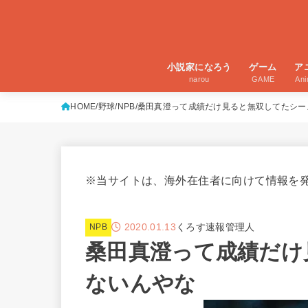
小説家になろう
ゲーム
ア
narou
GAME
An
HOME
野球
NPB
桑田真澄って成績だけ見ると無双してたシー
※当サイトは、海外在住者に向けて情報を
2020.01.13
くろす速報管理人
NPB
桑田真澄って成績だけ
ないんやな