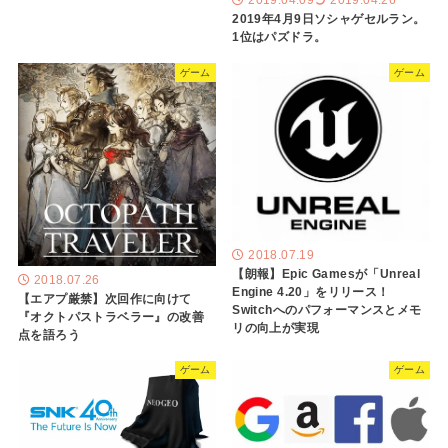
2019.04.09
2019.04.26
2019年4月9日ソシャゲセルラン。
1位はパズドラ。
ゲーム
ゲーム
2018.07.19
【朗報】Epic Gamesが「Unreal
2018.07.26
Engine 4.20」をリリース！
【エアプ厳禁】次回作に向けて
Switchへのパフォーマンスとメモ
『オクトパストラベラー』の改善
リの向上が実現
点を語ろう
ゲーム
ゲーム