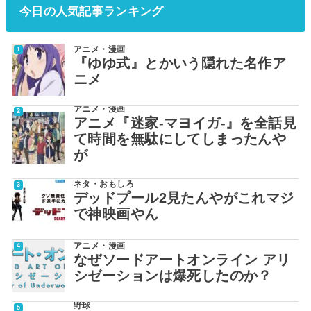
今日の人気記事ランキング
アニメ・漫画
『ゆゆ式』とかいう隠れた名作ア
ニメ
アニメ・漫画
アニメ『迷家-マヨイガ-』を全話見
て時間を無駄にしてしまったんや
が
ネタ・おもしろ
デッドプール2見たんやがこれマジ
で神映画やん
アニメ・漫画
なぜソードアートオンライン アリ
シゼーションは爆死したのか？
野球