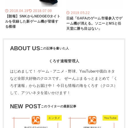
2018.04.19
2018.07.09
2019.05.22
【朗報】SNKからNEOGEOタイト
日経「GAFAのゲーム市場参入でゲ
ルを収録した新ゲーム機が登場す
ーム機が消える。ソニーとMSと任
る模様
天堂に勝ち目はない」
ABOUT US
くろす速報管理人
はじめまして！ ゲーム・アニメ・野球、YouTuberや面白ネタ
など全部大好物のクロスです。 ぜーんぶまるっとまとめて「く
ろす速報」からお届け中！ 今日も情報の海をくろす（クロス）
して、アツいネタを追いかけます！
NEW POST
エンタメ
YouTube