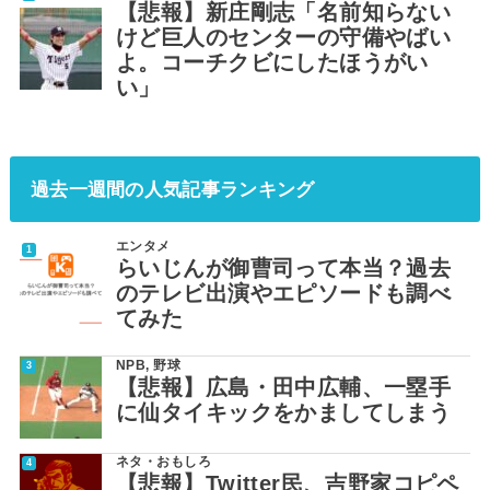
【悲報】新庄剛志「名前知らない
けど巨人のセンターの守備やばい
よ。コーチクビにしたほうがい
い」
過去一週間の人気記事ランキング
エンタメ
らいじんが御曹司って本当？過去
のテレビ出演やエピソードも調べ
てみた
NPB
,
野球
【悲報】広島・田中広輔、一塁手
に仙タイキックをかましてしまう
ネタ・おもしろ
【悲報】Twitter民、吉野家コピペ