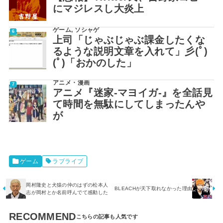
にマジレスし大炎上
ゲーム
,
ソシャゲ
上司「じゃぶじゃぶ課金したくな
るような説明文章を入れて」彡(ﾟ)
(ﾟ)「おかのした」
アニメ・漫画
アニメ『迷家-マヨイガ-』を全話見
て時間を無駄にしてしまったんや
が
ゲーム
ラブライブ
岡村隆史と犬猿の仲のはずの松本人
BLEACHが天下取れなかった理由
志が岡村とか名前呼んでて感動した
RECOMMEND