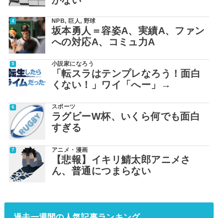
NPB
,
巨人
,
野球
坂本勇人＝容姿A、実績A、ファン
への対応A、コミュ力A
小説家になろう
「転スラはテンプレなろう！面白
くない！」ワイ「へー」→
スポーツ
ラグビーW杯、いくら何でも面白
すぎる
アニメ・漫画
【悲報】イキリ鯖太郎アニメさ
ん、普通につまらない
過去一週間の人気記事ランキング