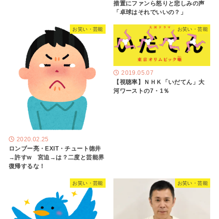
措置にファンら怒りと悲しみの声
「卓球はそれでいいの？」
お笑い・芸能
お笑い・芸能
2019.05.07
【視聴率】ＮＨＫ「いだてん」大
河ワーストの7・1％
2020.02.25
ロンブー亮・EXIT・チュート徳井
→許すw 宮迫→は？二度と芸能界
復帰するな！
お笑い・芸能
お笑い・芸能