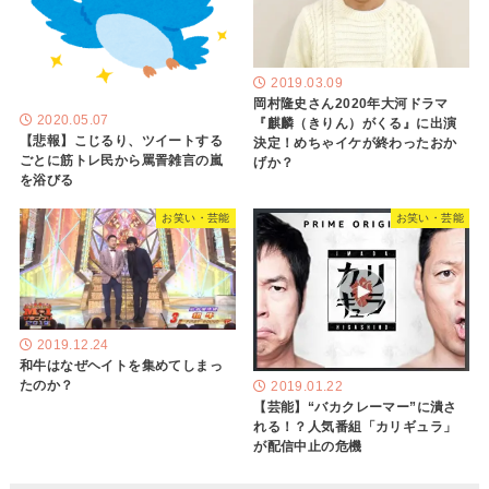
2019.03.09
岡村隆史さん2020年大河ドラマ
2020.05.07
『麒麟（きりん）がくる』に出演
【悲報】こじるり、ツイートする
決定！めちゃイケが終わったおか
ごとに筋トレ民から罵詈雑言の嵐
げか？
を浴びる
お笑い・芸能
お笑い・芸能
2019.12.24
和牛はなぜヘイトを集めてしまっ
たのか？
2019.01.22
【芸能】“バカクレーマー”に潰さ
れる！？人気番組「カリギュラ」
が配信中止の危機