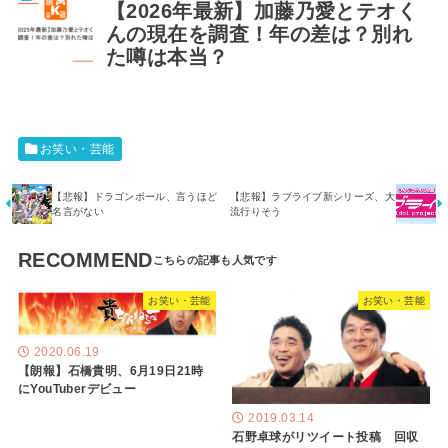
【2026年最新】加藤乃愛とテオく
んの現在を調査！年の差は？別れ
た噂は本当？
お笑い・芸能
【悲報】ドラゴンボール、言うほど
【悲報】ラブライブ新シリーズ、大
名言がない
流行りそう
RECOMMEND
お笑い・芸能
お笑い・芸能
2020.06.19
【朗報】石橋貴明、6月19日21時
にYouTuberデビュー
2019.03.14
石野卓球がリツイート投稿 回収