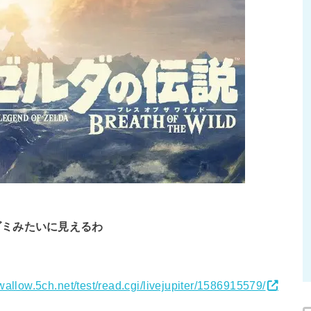
ゴミみたいに見えるわ
swallow.5ch.net/test/read.cgi/livejupiter/1586915579/