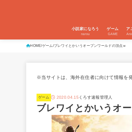
小説家になろう
ゲーム
ア
narou
GAME
An
HOME
ゲーム
ブレワイとかいうオープンワールドの頂点ｗ
※当サイトは、海外在住者に向けて情報を
2020.04.15
くろす速報管理人
ゲーム
ブレワイとかいうオー