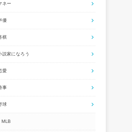
マネー
声優
将棋
小説家になろう
恋愛
時事
野球
MLB