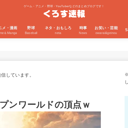
ゲーム・アニメ・野球・YouTuberなどのまとめブログです！
ニメ・漫画
野球
ネタ・おもしろ
時事
お笑い・芸能
S
ime＆Manga
Baseball
neta
News
owarai&geinou
発信しています。
プンワールドの頂点ｗ