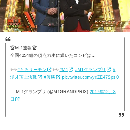
🏆M-1速報🏆
全国4094組の頂点の座に輝いたコンビは…
✨✨
#とろサーモン
✨✨
#M1
#M1グランプリ
#
漫才頂上決戦
#優勝
pic.twitter.com/ydZE47SpsO
— M-1グランプリ (@M1GRANDPRIX)
2017年12月3
日