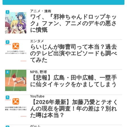
アニメ・漫画
ワイ、『邪神ちゃんドロップキッ
ク』ファン、アニメのデキの悪さ
に憤慨
エンタメ
らいじんが御曹司って本当？過去
のテレビ出演やエピソードも調べ
てみた
NPB
,
野球
【悲報】広島・田中広輔、一塁手
に仙タイキックをかましてしまう
YouTube
【2026年最新】加藤乃愛とテオく
んの現在を調査！年の差は？別れ
た噂は本当？
ゲーム