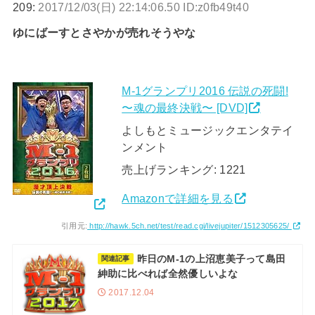
209:
2017/12/03(日) 22:14:06.50 ID:z0fb49t40
ゆにばーすとさやかが売れそうやな
M-1グランプリ2016 伝説の死闘!
〜魂の最終決戦〜 [DVD]
よしもとミュージックエンタテイ
ンメント
売上げランキング: 1221
Amazonで詳細を見る
引用元:
http://hawk.5ch.net/test/read.cgi/livejupiter/1512305625/
昨日のM-1の上沼恵美子って島田
関連記事
紳助に比べれば全然優しいよな
2017.12.04