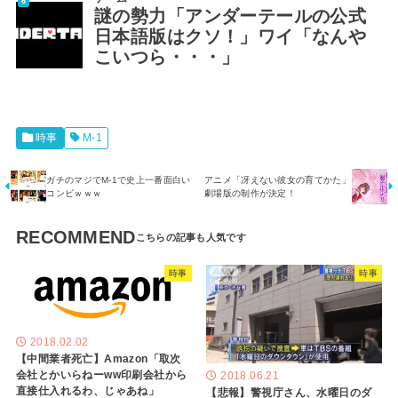
謎の勢力「アンダーテールの公式
日本語版はクソ！」ワイ「なんや
こいつら・・・」
時事
M-1
ガチのマジでM-1で史上一番面白い
アニメ「冴えない彼女の育てかた」
コンビｗｗｗ
劇場版の制作が決定！
RECOMMEND
時事
時事
2018.02.02
【中間業者死亡】Amazon「取次
会社とかいらねーww印刷会社から
2018.06.21
直接仕入れるわ、じゃあね」
【悲報】警視庁さん、水曜日のダ