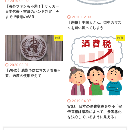
2019.02.02
【海外ファンも不満！】サッカー
日本代表・吉田のハンド判定「今
までで最悪のVAR」
2020.02.03
【悲報】中国人さん、街中のマス
クを買い漁ってしまう
時事
時事
2020.03.01
【WHO】感染予防にマスク着用不
要、過度の使用控えて
2019.04.07
WSJ、日本の消費増税をやゆ「安
倍首相は増税によって、景気悪化
を決心しているように見える」