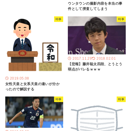
ウンタウンの撮影内容を本当の事
件として捜査してしまう
時事
時事
2017.11.29
2018.02.01
【悲報】藤井聡太四段、とうとう
弱点がバレるｗｗｗ
2019.05.08
女性天皇と女系天皇の違いが分か
ったので解説する
時事
時事