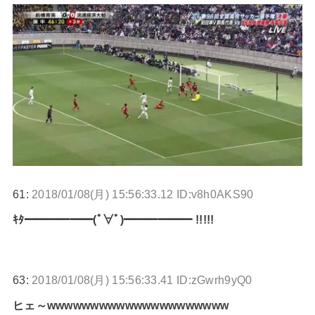
61:
2018/01/08(月) 15:56:33.12 ID:v8h0AKS90
ｷﾀ━━━━━━(ﾟ∀ﾟ)━━━━━━ !!!!!
63:
2018/01/08(月) 15:56:33.41 ID:zGwrh9yQ0
ヒェ～wwwwwwwwwwwwwwwwwwwww