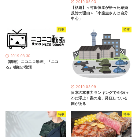
2019.05.03
【話題】＜竹田恒泰が語った結婚
反対の理由＞「小室圭さんは自分
中心」
時事
時事
2019.08.30
【朗報】ニコニコ動画、「ニコ
る」機能が復活
2019.03.09
日本の軍事力ランキングで６位(＋
2)に浮上！案の定、発狂している
国がある
時事
時事