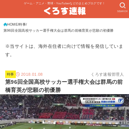
ゲーム・アニメ・野球・YouTuberなどのまとめブログです！
SEARCH
HOME
時事
第96回全国高校サッカー選手権大会は群馬の前橋育英が悲願の初優勝
※当サイトは、海外在住者に向けて情報を発信していま
す。
2018.01.08
くろす速報管理人
時事
第96回全国高校サッカー選手権大会は群馬の前
橋育英が悲願の初優勝