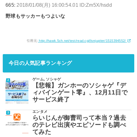
665:
2018/01/08(月) 16:00:54.01 ID:Zm5X/hsdd
野球もサッカーもつよいな
引用元:
http://hawk.5ch.net/test/read.cgi/livejupiter/1515394552/
今日の人気記事ランキング
ゲーム
,
ソシャゲ
【悲報】ガンホーのソシャゲ『デ
ィバインゲート零』、12月11日で
サービス終了
エンタメ
らいじんが御曹司って本当？過去
のテレビ出演やエピソードも調べ
てみた