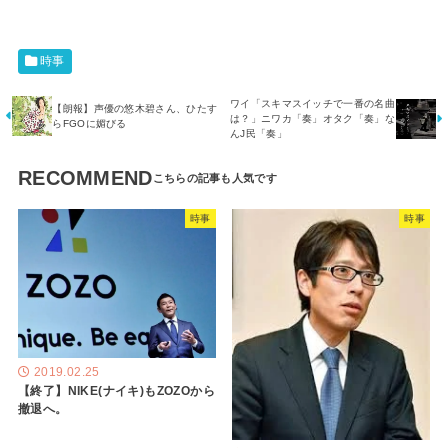
時事
ワイ「スキマスイッチで一番の名曲
【朗報】声優の悠木碧さん、ひたす
は？」ニワカ「奏」オタク「奏」な
らFGOに媚びる
んJ民「奏」
RECOMMEND
時事
時事
2019.02.25
【終了】NIKE(ナイキ)もZOZOから
撤退へ。