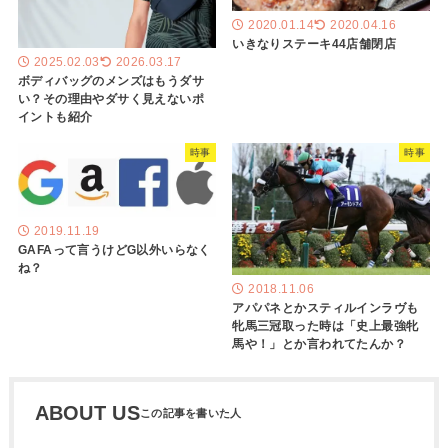
2020.01.14
2020.04.16
いきなりステーキ44店舗閉店
2025.02.03
2026.03.17
ボディバッグのメンズはもうダサ
い？その理由やダサく見えないポ
イントも紹介
時事
時事
2019.11.19
GAFAって言うけどG以外いらなく
ね？
2018.11.06
アパパネとかスティルインラヴも
牝馬三冠取った時は「史上最強牝
馬や！」とか言われてたんか？
ABOUT US