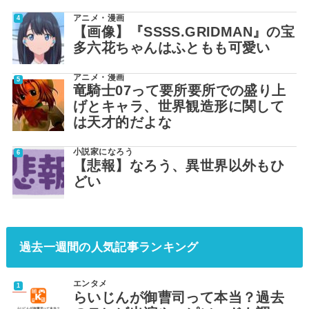
アニメ・漫画
【画像】『SSSS.GRIDMAN』の宝
多六花ちゃんはふともも可愛い
アニメ・漫画
竜騎士07って要所要所での盛り上
げとキャラ、世界観造形に関して
は天才的だよな
小説家になろう
【悲報】なろう、異世界以外もひ
どい
過去一週間の人気記事ランキング
エンタメ
らいじんが御曹司って本当？過去