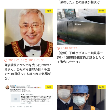
「成功した」との評価が相次ぐ
時事
時事
2018.02.22
【悲報】下町ボブスレー細貝淳一
(52)「(損害賠償請求は)話をしたく
2018.01.18
2018.01.30
て警告しただけ」
高須院長にケンカを売ったTwitter
民さん、ひたすら謝罪の日々を送
るが10日経っても許される気配が
ない
時事
時事