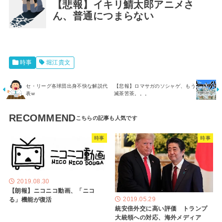
【悲報】イキリ鯖太郎アニメさ
ん、普通につまらない
時事
堀江貴文
セ・リーグ各球団出身不快な解説代
【悲報】ロマサガのソシャゲ、もう
表w
滅茶苦茶。。。
RECOMMEND
時事
時事
2019.08.30
【朗報】ニコニコ動画、「ニコ
る」機能が復活
2019.05.29
統安倍外交に高い評価 トランプ
大統領への対応、海外メディア