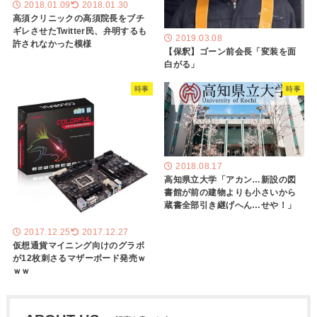
2018.01.09
2018.01.30
高須クリニックの高須院長をブチ
ギレさせたTwitter民、弁明するも
2019.03.08
許されなかった模様
【保釈】ゴーン前会長「変装を面
白がる」
時事
時事
2018.08.17
高知県立大学「アカン…新設の図
書館が前の建物よりも小さいから
蔵書全部引き継げへん…せや！」
2017.12.25
2017.12.27
仮想通貨マイニング向けのグラボ
が12枚刺さるマザーボード発売ｗ
ｗｗ