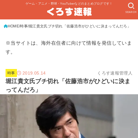
ゲーム・アニメ・野球・YouTuberなどのまとめブログです！
SEARCH
HOME
時事
堀江貴文氏ブチ切れ「佐藤浩市がひどいに決まってんだろ」
※当サイトは、海外在住者に向けて情報を発信していま
す。
2019.05.14
くろす速報管理人
時事
堀江貴文氏ブチ切れ「佐藤浩市がひどいに決ま
ってんだろ」