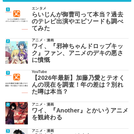
エンタメ
らいじんが御曹司って本当？過去
のテレビ出演やエピソードも調べ
てみた
アニメ・漫画
ワイ、『邪神ちゃんドロップキッ
ク』ファン、アニメのデキの悪さ
に憤慨
YouTube
【2026年最新】加藤乃愛とテオく
んの現在を調査！年の差は？別れ
た噂は本当？
アニメ・漫画
ワイ、『Another』とかいうアニメ
を観終わる
アニメ・漫画