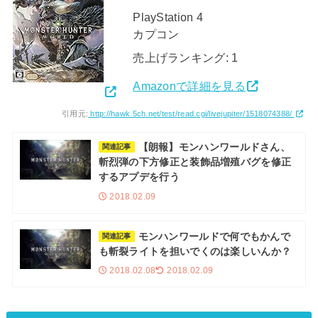
PlayStation 4
カプコン
売上げランキング: 1
Amazonで詳細を見る
引用元:
http://hawk.5ch.net/test/read.cgi/livejupiter/1518074388/
【朗報】モンハンワールドさん、
関連記事
斬烈弾の下方修正と装飾品増殖バグを修正
するアプデを行う
2018.02.09
モンハンワールドで何でもかんで
関連記事
も斬裂ライトを担いでくのは楽しいんか？
2018.02.08
2018.02.09