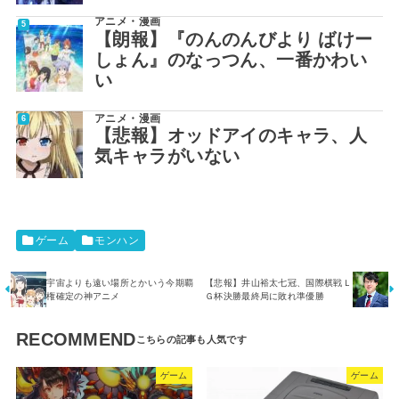
アニメ・漫画
【朗報】『のんのんびより ばけー
しょん』のなっつん、一番かわい
い
アニメ・漫画
【悲報】オッドアイのキャラ、人
気キャラがいない
ゲーム
モンハン
宇宙よりも遠い場所とかいう今期覇
【悲報】井山裕太七冠、国際棋戦Ｌ
権確定の神アニメ
Ｇ杯決勝最終局に敗れ準優勝
RECOMMEND
ゲーム
ゲーム