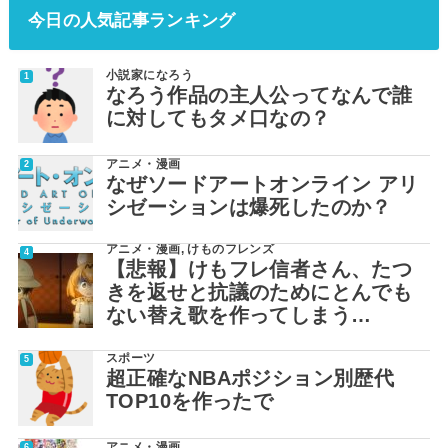
今日の人気記事ランキング
小説家になろう
なろう作品の主人公ってなんで誰
に対してもタメ口なの？
アニメ・漫画
なぜソードアートオンライン アリ
シゼーションは爆死したのか？
アニメ・漫画
,
けものフレンズ
【悲報】けもフレ信者さん、たつ
きを返せと抗議のためにとんでも
ない替え歌を作ってしまう…
スポーツ
超正確なNBAポジション別歴代
TOP10を作ったで
アニメ・漫画