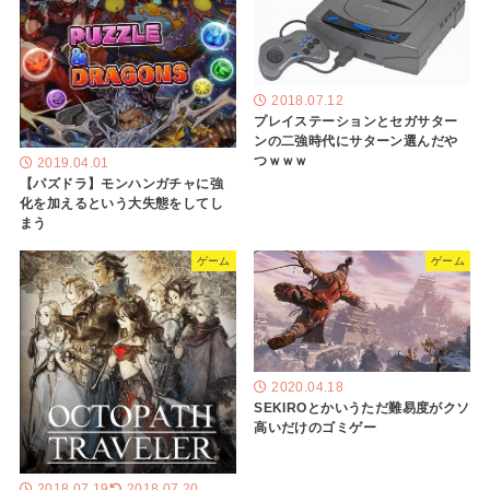
2018.07.12
プレイステーションとセガサター
ンの二強時代にサターン選んだや
つｗｗｗ
2019.04.01
【パズドラ】モンハンガチャに強
化を加えるという大失態をしてし
まう
ゲーム
ゲーム
2020.04.18
SEKIROとかいうただ難易度がクソ
高いだけのゴミゲー
2018.07.19
2018.07.20