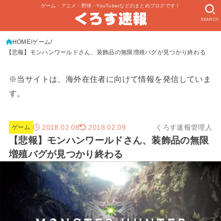
ゲーム・アニメ・野球・YouTuberなどのまとめブログです！
SEARCH
HOME
ゲーム
【悲報】モンハンワールドさん、装飾品の無限増殖バグが見つかり終わる
※当サイトは、海外在住者に向けて情報を発信していま
す。
2018.02.08
くろす速報管理人
2018.02.09
ゲーム
【悲報】モンハンワールドさん、装飾品の無限
増殖バグが見つかり終わる