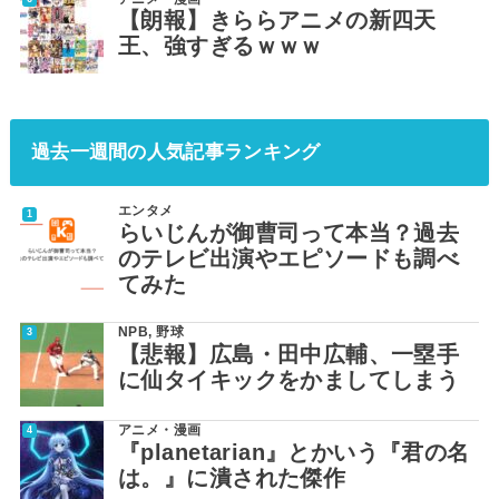
【朗報】きららアニメの新四天
王、強すぎるｗｗｗ
過去一週間の人気記事ランキング
エンタメ
らいじんが御曹司って本当？過去
のテレビ出演やエピソードも調べ
てみた
NPB
,
野球
【悲報】広島・田中広輔、一塁手
に仙タイキックをかましてしまう
アニメ・漫画
『planetarian』とかいう『君の名
は。』に潰された傑作