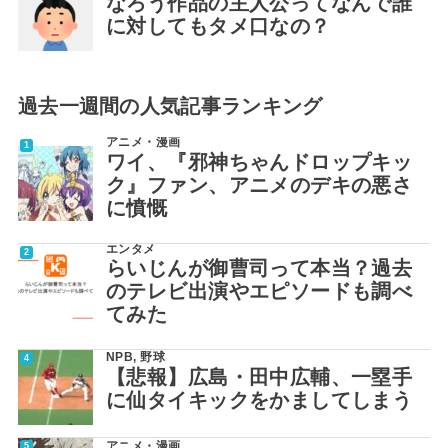
なろう作品の主人公ってなんで誰
に対してもタメ口なの？
過去一週間の人気記事ランキング
アニメ・漫画
ワイ、『邪神ちゃんドロップキッ
ク』ファン、アニメのデキの悪さ
に憤慨
エンタメ
らいじんが御曹司って本当？過去
のテレビ出演やエピソードも調べ
てみた
NPB
,
野球
【悲報】広島・田中広輔、一塁手
に仙タイキックをかましてしまう
アニメ・漫画