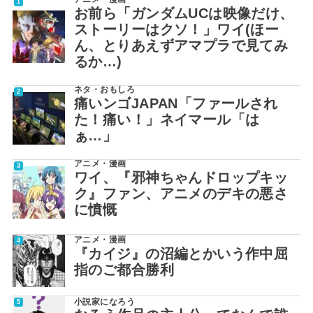
お前ら「ガンダムUCは映像だけ、
ストーリーはクソ！」ワイ(ほー
ん、とりあえずアマプラで見てみ
るか…)
ネタ・おもしろ
痛いンゴJAPAN「ファールされ
た！痛い！」ネイマール「は
ぁ…」
アニメ・漫画
ワイ、『邪神ちゃんドロップキッ
ク』ファン、アニメのデキの悪さ
に憤慨
アニメ・漫画
『カイジ』の沼編とかいう作中屈
指のご都合勝利
小説家になろう