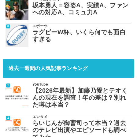
坂本勇人＝容姿A、実績A、ファン
への対応A、コミュ力A
スポーツ
ラグビーW杯、いくら何でも面白
すぎる
過去一週間の人気記事ランキング
YouTube
【2026年最新】加藤乃愛とテオく
んの現在を調査！年の差は？別れ
た噂は本当？
エンタメ
らいじんが御曹司って本当？過去
のテレビ出演やエピソードも調べ
てみた