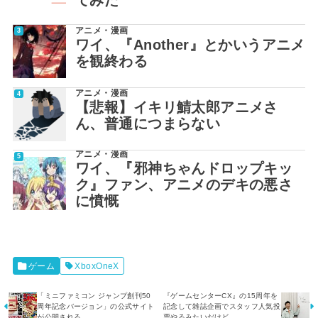
アニメ・漫画
ワイ、『Another』とかいうアニメ
を観終わる
アニメ・漫画
【悲報】イキリ鯖太郎アニメさ
ん、普通につまらない
アニメ・漫画
ワイ、『邪神ちゃんドロップキッ
ク』ファン、アニメのデキの悪さ
に憤慨
ゲーム
XboxOneX
「ミニファミコン ジャンプ創刊50
『ゲームセンターCX』の15周年を
周年記念バージョン」の公式サイト
記念して雑誌企画でスタッフ人気投
が公開される
票やるみたいだけど