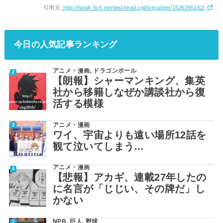
引用元:
http://hawk.5ch.net/test/read.cgi/livejupiter/1526266162/
今日の人気記事ランキング
アニメ・漫画
,
ドラゴンボール
【朗報】シャーマンキング、集英
社から移籍しなぜか講談社から復
活する模様
アニメ・漫画
ワイ、宇宙よりも遠い場所12話を
観て泣いてしまう…
アニメ・漫画
【悲報】アカギ、連載27年したの
に名言が「じじい、その牌だ」し
かない
NPB
,
巨人
,
野球