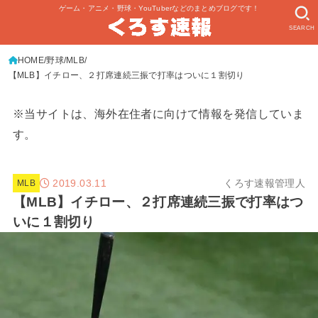
ゲーム・アニメ・野球・YouTuberなどのまとめブログです！
SEARCH
HOME
野球
MLB
【MLB】イチロー、２打席連続三振で打率はついに１割切り
※当サイトは、海外在住者に向けて情報を発信していま
す。
2019.03.11
くろす速報管理人
MLB
【MLB】イチロー、２打席連続三振で打率はつ
いに１割切り