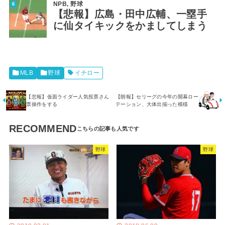
NPB
,
野球
【悲報】広島・田中広輔、一塁手
に仙タイキックをかましてしまう
MLB
野球
イチロー
【悲報】仮面ライダー人気投票さん
【朗報】セリーグの今年の開幕ロー
票操作をする
テーション、大体出揃った模様
RECOMMEND
野球
野球