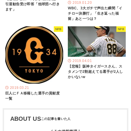
2019.01.20
引退勧告受け即答「他球団へ行き
WBC、3大ガチで声出た瞬間「イ
ます」
チロー決勝打」「生き返った福
留」あと一つは？
NPB
NPB
2019.04.01
【悲報】阪神タイガースさん、ス
タメンで2割超えてる選手が2人し
かいないw
2019.03.21
巨人にＦＡ移籍した選手の貢献度
一覧
ABOUT US