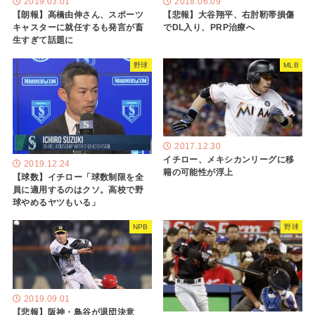
2018.06.09
2019.03.01
【悲報】大谷翔平、右肘靭帯損傷
【朗報】高橋由伸さん、スポーツ
でDL入り、PRP治療へ
キャスターに就任するも発言が畜
生すぎて話題に
野球
MLB
2017.12.30
イチロー、メキシカンリーグに移
2019.12.24
籍の可能性が浮上
【球数】イチロー「球数制限を全
員に適用するのはクソ。高校で野
球やめるヤツもいる」
NPB
野球
2019.09.01
【悲報】阪神・鳥谷が退団決意