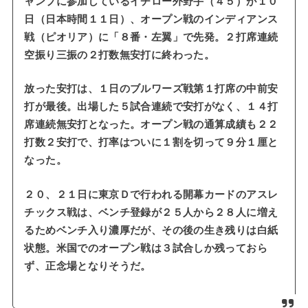
ャンプに参加しているイチロー外野手（４５）が１０
日（日本時間１１日）、オープン戦のインディアンス
戦（ピオリア）に「８番・左翼」で先発。２打席連続
空振り三振の２打数無安打に終わった。
放った安打は、１日のブルワーズ戦第１打席の中前安
打が最後。出場した５試合連続で安打がなく、１４打
席連続無安打となった。オープン戦の通算成績も２２
打数２安打で、打率はついに１割を切って９分１厘と
なった。
２０、２１日に東京Ｄで行われる開幕カードのアスレ
チックス戦は、ベンチ登録が２５人から２８人に増え
るためベンチ入り濃厚だが、その後の生き残りは白紙
状態。米国でのオープン戦は３試合しか残っておら
ず、正念場となりそうだ。