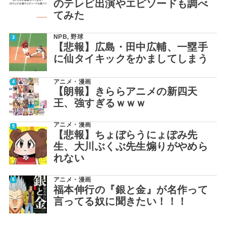
のテレビ出演やエピソードも調べ
てみた
NPB
,
野球
【悲報】広島・田中広輔、一塁手
に仙タイキックをかましてしまう
アニメ・漫画
【朗報】きららアニメの新四天
王、強すぎるｗｗｗ
アニメ・漫画
【悲報】ちょぼらうにょぽみ先
生、大川ぶくぶ先生煽りがやめら
れない
アニメ・漫画
福本伸行の『銀と金』が名作って
言ってる奴に聞きたい！！！