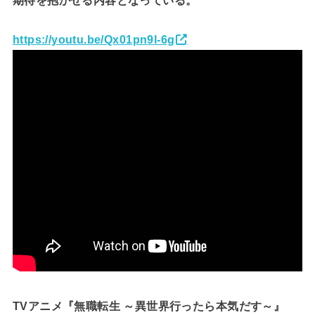
期待を抱かせる内容となっている。
https://youtu.be/Qx01pn9l-6g
TVアニメ『無職転生 ～異世界行ったら本気だす～』