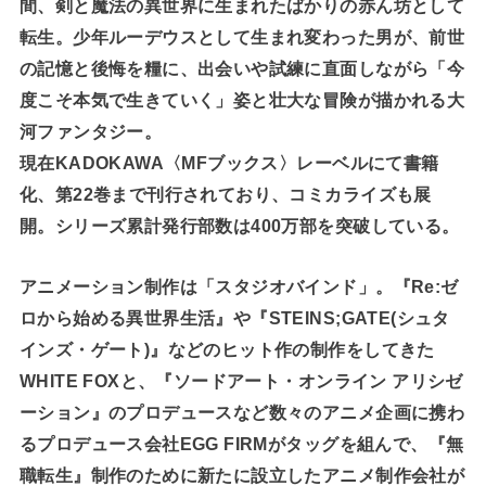
間、剣と魔法の異世界に生まれたばかりの赤ん坊として
転生。少年ルーデウスとして生まれ変わった男が、前世
の記憶と後悔を糧に、出会いや試練に直面しながら「今
度こそ本気で生きていく」姿と壮大な冒険が描かれる大
河ファンタジー。
現在KADOKAWA〈MFブックス〉レーベルにて書籍
化、第22巻まで刊行されており、コミカライズも展
開。シリーズ累計発行部数は400万部を突破している。
アニメーション制作は「スタジオバインド」。『Re:ゼ
ロから始める異世界生活』や『STEINS;GATE(シュタ
インズ・ゲート)』などのヒット作の制作をしてきた
WHITE FOXと、『ソードアート・オンライン アリシゼ
ーション』のプロデュースなど数々のアニメ企画に携わ
るプロデュース会社EGG FIRMがタッグを組んで、『無
職転生』制作のために新たに設立したアニメ制作会社が