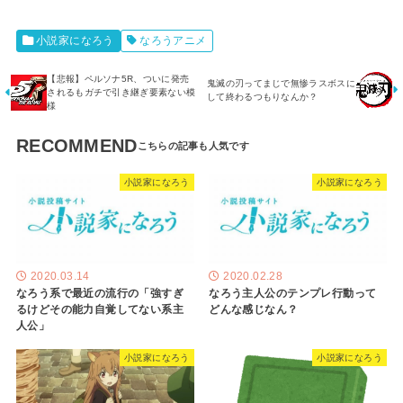
小説家になろう
なろうアニメ
【悲報】ペルソナ5R、ついに発売
鬼滅の刃ってまじで無惨ラスボスに
されるもガチで引き継ぎ要素ない模
して終わるつもりなんか？
様
RECOMMEND
小説家になろう
小説家になろう
2020.03.14
2020.02.28
なろう系で最近の流行の「強すぎ
なろう主人公のテンプレ行動って
るけどその能力自覚してない系主
どんな感じなん？
人公」
小説家になろう
小説家になろう